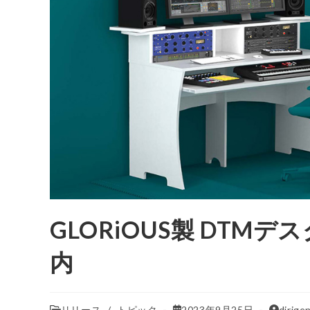
GLORiOUS製 DTMデ
内
リリース
/
トピック
2023年9月25日
dirige