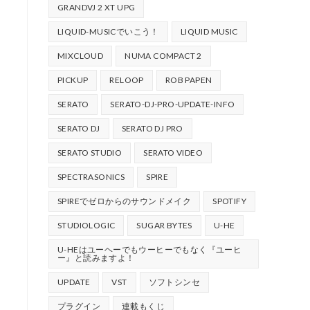
GRANDVJ 2 XT UPG
LIQUID-MUSICでいこう！
LIQUID MUSIC
MIXCLOUD
NUMA COMPACT 2
PICKUP
RELOOP
ROB PAPEN
SERATO
SERATO-DJ-PRO-UPDATE-INFO
SERATO DJ
SERATO DJ PRO
SERATO STUDIO
SERATO VIDEO
SPECTRASONICS
SPIRE
SPIREでゼロからのサウンドメイク
SPOTIFY
STUDIOLOGIC
SUGAR BYTES
U-HE
U-HEはユーヘーでもウーヒーでもなく『ユーヒ
ー』と読みますよ！
UPDATE
VST
ソフトシンセ
プラグイン
連載もくじ