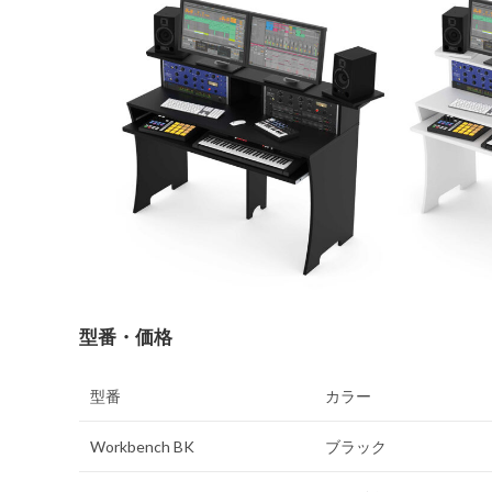
型番・価格
型番
カラー
Workbench BK
ブラック