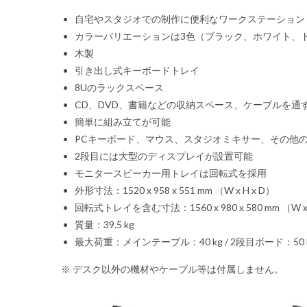
自宅やスタジオでの制作に便利なワークステーション
カラーバリエーションは3色（ブラック、ホワイト、
木製
引き出し式キーボードトレイ
8Uのラックスペース
CD、DVD、書籍などの収納スペース、ケーブルを通
簡単に組み立てが可能
PCキーボード、マウス、スタジオミキサー、その他
2段目には大型のディスプレイが設置可能
モニタースピーカー用トレイは回転式を採用
外形寸法：1520 x 958 x 551 mm （W x H x D）
回転式トレイを含む寸法：1560 x 980 x 580 mm （W x 
質量：39.5 kg
最大荷重：メインテーブル：40 kg / 2段目ボード：50 kg
※ デスク以外の機材やケーブル等は付属しません。