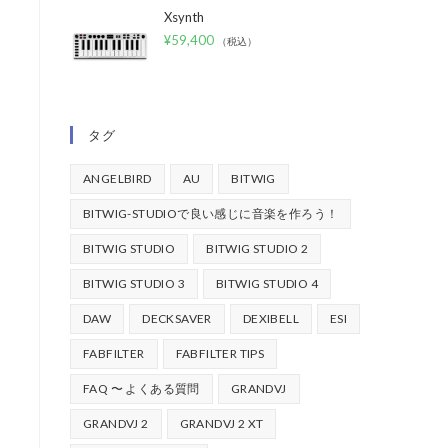
Xsynth
¥
59,400
（税込）
タグ
ANGELBIRD
AU
BITWIG
BITWIG-STUDIOで良い感じに音楽を作ろう！
BITWIG STUDIO
BITWIG STUDIO 2
BITWIG STUDIO 3
BITWIG STUDIO 4
DAW
DECKSAVER
DEXIBELL
ESI
FABFILTER
FABFILTER TIPS
FAQ 〜 よくある質問
GRANDVJ
GRANDVJ 2
GRANDVJ 2 XT