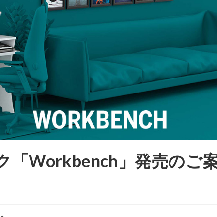
スク「Workbench」発売のご
nt