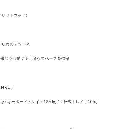
ドリフトウッド）
すためのスペース
の機器を収納する十分なスペースを確保
H x D）
 / キーボードトレイ：12.5 kg / 回転式トレイ：10 kg