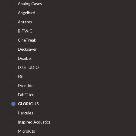
Analog Cases
Angelbird
Antares
BITWIG
CineTreak
Decksaver
Dexibell
DJ.STUDIO
ESI
Eventide
FabFilter
GLORiOUS
Hercules
Inspired Acoustics
MicroKits