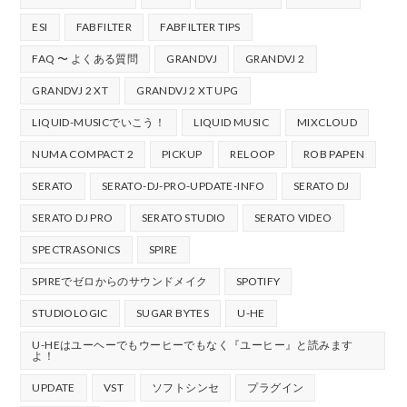
ESI
FABFILTER
FABFILTER TIPS
FAQ 〜 よくある質問
GRANDVJ
GRANDVJ 2
GRANDVJ 2 XT
GRANDVJ 2 XT UPG
LIQUID-MUSICでいこう！
LIQUID MUSIC
MIXCLOUD
NUMA COMPACT 2
PICKUP
RELOOP
ROB PAPEN
SERATO
SERATO-DJ-PRO-UPDATE-INFO
SERATO DJ
SERATO DJ PRO
SERATO STUDIO
SERATO VIDEO
SPECTRASONICS
SPIRE
SPIREでゼロからのサウンドメイク
SPOTIFY
STUDIOLOGIC
SUGAR BYTES
U-HE
U-HEはユーヘーでもウーヒーでもなく『ユーヒー』と読みます
よ！
UPDATE
VST
ソフトシンセ
プラグイン