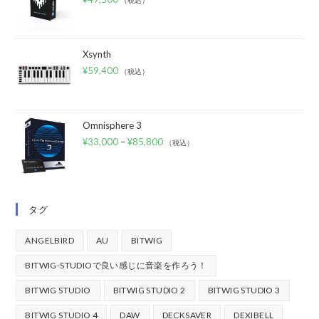
（税込）
Xsynth
¥
59,400
（税込）
Omnisphere 3
¥
33,000
–
¥
85,800
（税込）
タグ
ANGELBIRD
AU
BITWIG
BITWIG-STUDIOで良い感じに音楽を作ろう！
BITWIG STUDIO
BITWIG STUDIO 2
BITWIG STUDIO 3
BITWIG STUDIO 4
DAW
DECKSAVER
DEXIBELL