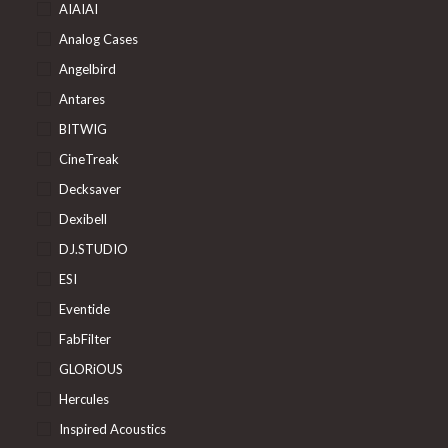
AIAIAI
Analog Cases
Angelbird
Antares
BITWIG
CineTreak
Decksaver
Dexibell
DJ.STUDIO
ESI
Eventide
FabFilter
GLORiOUS
Hercules
Inspired Acoustics