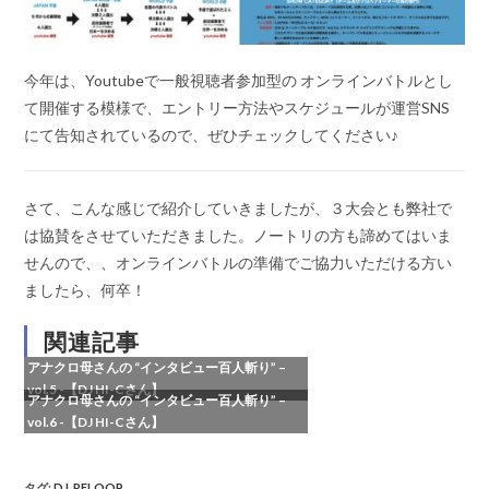
今年は、Youtubeで一般視聴者参加型の オンラインバトルとし
て開催する模様で、エントリー方法やスケジュールが運営SNS
にて告知されているので、ぜひチェックしてください♪
さて、こんな感じで紹介していきましたが、３大会とも弊社で
は協賛をさせていただきました。ノートリの方も諦めてはいま
せんので、、オンラインバトルの準備でご協力いただける方い
ましたら、何卒！
関連記事
アナクロ母さんの “インタビュー百人斬り” –
vol.5 -【DJ HI-Cさん】
アナクロ母さんの “インタビュー百人斬り” –
vol.6 -【DJ HI-Cさん】
タグ
:
DJ
,
RELOOP