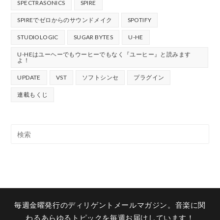
SPECTRASONICS
SPIRE
SPIREでゼロからのサウンドメイク
SPOTIFY
STUDIOLOGIC
SUGAR BYTES
U-HE
U-HEはユーヘーでもウーヒーでもなく『ユーヒー』と読みます
よ！
UPDATE
VST
ソフトシンセ
プラグイン
連載もくじ
毎週金曜発行のディリゲントメールマガジン。音楽に関
わるあらゆるトピックを毎週お届けしています！