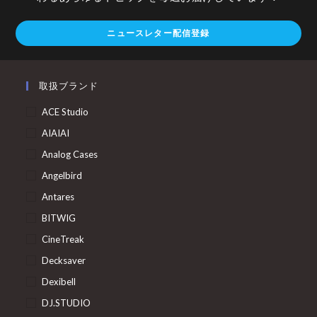
ニュースレター配信登録
取扱ブランド
ACE Studio
AIAIAI
Analog Cases
Angelbird
Antares
BITWIG
CineTreak
Decksaver
Dexibell
DJ.STUDIO