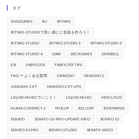
タグ
ANGELBIRD
AU
BITWIG
BITWIG-STUDIOで良い感じに音楽を作ろう！
BITWIG STUDIO
BITWIG STUDIO 2
BITWIG STUDIO 3
BITWIG STUDIO 4
DAW
DECKSAVER
DEXIBELL
ESI
FABFILTER
FABFILTER TIPS
FAQ 〜 よくある質問
GRANDVJ
GRANDVJ 2
GRANDVJ 2 XT
GRANDVJ 2 XT UPG
LIQUID-MUSICでいこう！
LIQUID MUSIC
MIXCLOUD
NUMA COMPACT 2
PICKUP
RELOOP
ROB PAPEN
SERATO
SERATO-DJ-PRO-UPDATE-INFO
SERATO DJ
SERATO DJ PRO
SERATO STUDIO
SERATO VIDEO