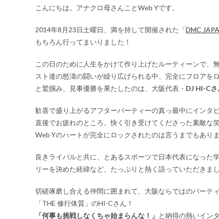
こんにちは。アナクロ母さんことWeb Yです。
2014年8月23日土曜日、満を持して開催された「
DMC JAPA
もちろん行ってまいりました！
この日のために人生をかけて作り上げたルーティーンで、
スト達の怒濤の闘いが繰り広げられる中、完全にフロアを
と鷲掴み、見事優勝を果たしたのは、大阪代表・
DJ HI-C
歓喜で盛り上がるアフターパーティーの真っ最中にインタ
直後でお疲れのところ、快く引き受けてくださった素敵な笑顔
Web Yのハートが完全にロックされたのは言うまでもあり
良きライバルと共に、とあるスポーツで日本代表になった
リーを決めた経緯など、たっぷりと熱く語っていただきま
切磋琢磨し合える仲間に囲まれて、大阪ならではのパーテ
「THE 修行体質」のHI-Cさん！
「何事も挑戦しなくちゃ始まらんな！」
と納得の熱いイン