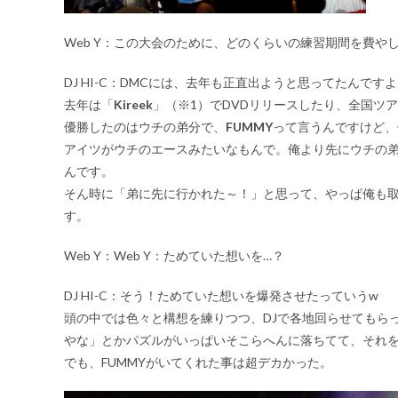
Web Y：この大会のために、どのくらいの練習期間を費や
DJ HI-C：
DMCには、去年も正直出ようと思ってたんですよ
去年は「
Kireek
」（※1）でDVDリリースしたり、全国ツ
優勝したのはウチの弟分で、
FUMMY
って言うんですけど、俺
アイツがウチのエースみたいなもんで。俺より先にウチの弟
んです。
そん時に「弟に先に行かれた～！」と思って、やっぱ俺も
す。
Web Y：Web Y：ためていた想いを…？
DJ HI-C：
そう！ためていた想いを爆発させたっていうw
頭の中では色々と構想を練りつつ、DJで各地回らせてもら
やな」とかパズルがいっぱいそこらへんに落ちてて、それ
でも、FUMMYがいてくれた事は超デカかった。