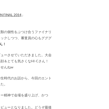
N FINAL 2014
」
無類の個性をぶつけ合うファイナリ
ロックしつつ、審査員の心もグググ
さん！
ビューさせていただきました。大会
＆とても気さくなHI-Cさん！
ませんねw
学生時代のお話から、今回のエント
した。
ィー精神で会場を盛り上げ、かつ
タビューとなりました。どうぞ最後