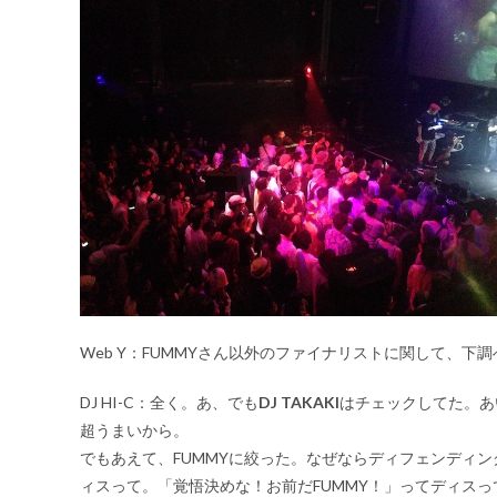
Web Y：FUMMYさん以外のファイナリストに関して、下
DJ HI-C：
全く。あ、でも
DJ TAKAKI
はチェックしてた。あ
超うまいから。
でもあえて、FUMMYに絞った。なぜならディフェンディ
ィスって。「覚悟決めな！お前だFUMMY！」ってディスっ