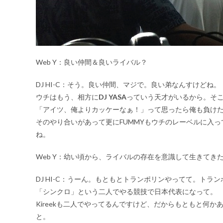
Web Y：良い仲間＆良いライバル？
DJ HI-C：
そう。良い仲間、マジで。良い弟なんすけどね。
ウチはもう、相方に
DJ YASA
っていう天才がいるから。そ
「アイツ、俺よりカッケーなぁ！」って思ったら俺も負け
そのやり合いがあって更にFUMMYもウチのレーベルに入
ね。
Web Y：幼い頃から、ライバルの存在を意識して生きてき
DJ HI-C：
うーん。もともとトランポリンやってて。トラン
「シンクロ」という二人でやる競技で日本代表になって。
Kireekも二人でやってるんですけど、だからもともと何
と。