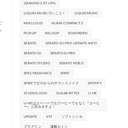
GRANDVJ 2 XT UPG
LIQUID-MUSICでいこう！
LIQUID MUSIC
ピ
MIXCLOUD
NUMA COMPACT 2
っ
PICKUP
RELOOP
ROB PAPEN
SERATO
SERATO-DJ-PRO-UPDATE-INFO
SERATO DJ
SERATO DJ PRO
SERATO STUDIO
SERATO VIDEO
SPECTRASONICS
SPIRE
SPIREでゼロからのサウンドメイク
SPOTIFY
STUDIOLOGIC
SUGAR BYTES
U-HE
U-HEはユーヘーでもウーヒーでもなく『ユーヒ
ー』と読みますよ！
UPDATE
VST
ソフトシンセ
プラグイン
連載もくじ