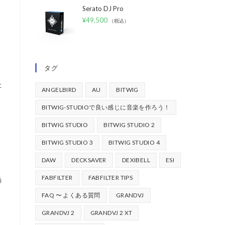
Serato DJ Pro
¥
49,500
（税込）
タグ
。
た
ANGELBIRD
AU
BITWIG
BITWIG-STUDIOで良い感じに音楽を作ろう！
BITWIG STUDIO
BITWIG STUDIO 2
BITWIG STUDIO 3
BITWIG STUDIO 4
DAW
DECKSAVER
DEXIBELL
ESI
FABFILTER
FABFILTER TIPS
う
FAQ 〜 よくある質問
GRANDVJ
GRANDVJ 2
GRANDVJ 2 XT