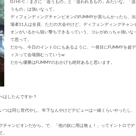
DJ HI-C：
まさに「追うもの」と「追われるもの」みたいな。「追
うもの」は強いなって。
ディフェンディングチャンピオンのFUMMYが居らんかったら、出
場者11人は全員、ただの大会やけど、ディフェンディングチャン
オンがいるから狙い撃ちできるっていう、コレがめっちゃ強いな
て思って。
だから、今日のイントロにもあるように、一発目にFUMMYを超デ
ィスって会場掴むっていうw
だから優勝はFUMMYのおかげも絶対あると思います。
調べはしたんですか？
いつは同じ世代やし、年下なんやけどデビューは一緒くらいやったし、
ングチャンピオンだから。で、「他の奴に用は無ぇ！」ってイントロでデ
て。