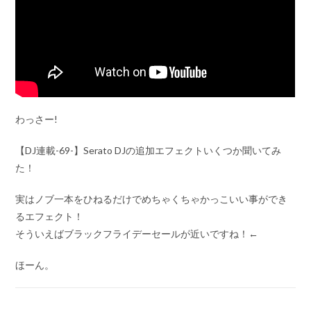
わっさー!
【DJ連載-69-】Serato DJの追加エフェクトいくつか聞いてみ
た！
実はノブ一本をひねるだけでめちゃくちゃかっこいい事ができ
るエフェクト！
そういえばブラックフライデーセールが近いですね！←
ほーん。