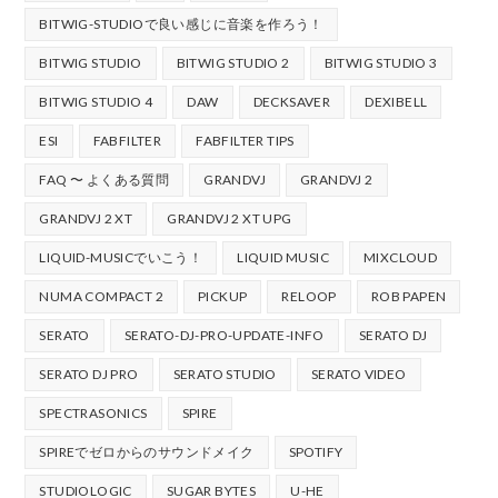
BITWIG-STUDIOで良い感じに音楽を作ろう！
BITWIG STUDIO
BITWIG STUDIO 2
BITWIG STUDIO 3
BITWIG STUDIO 4
DAW
DECKSAVER
DEXIBELL
ESI
FABFILTER
FABFILTER TIPS
FAQ 〜 よくある質問
GRANDVJ
GRANDVJ 2
GRANDVJ 2 XT
GRANDVJ 2 XT UPG
LIQUID-MUSICでいこう！
LIQUID MUSIC
MIXCLOUD
NUMA COMPACT 2
PICKUP
RELOOP
ROB PAPEN
SERATO
SERATO-DJ-PRO-UPDATE-INFO
SERATO DJ
SERATO DJ PRO
SERATO STUDIO
SERATO VIDEO
SPECTRASONICS
SPIRE
SPIREでゼロからのサウンドメイク
SPOTIFY
STUDIOLOGIC
SUGAR BYTES
U-HE