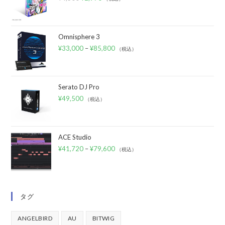
Omnisphere 3
¥
33,000
–
¥
85,800
（税込）
Serato DJ Pro
¥
49,500
（税込）
ACE Studio
¥
41,720
–
¥
79,600
（税込）
タグ
ANGELBIRD
AU
BITWIG