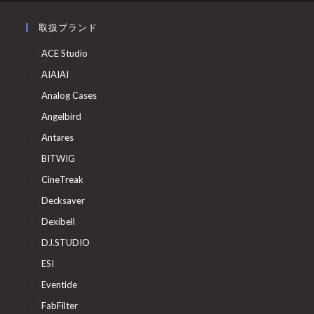
取扱ブランド
ACE Studio
AIAIAI
Analog Cases
Angelbird
Antares
BITWIG
CineTreak
Decksaver
Dexibell
DJ.STUDIO
ESI
Eventide
FabFilter