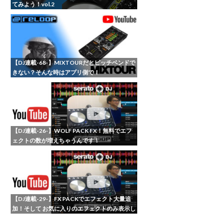
てみよう！vol.2
【DJ連載-68-】MIXTOURだとピッチベンドで
きない？そんな時はアプリ側で！
【DJ連載-26-】WOLF PACK FX！無料でエフ
ェクトの数が増えちゃうんです！
【DJ連載-29-】FX PACKでエフェクト大量追
加！そして お気に入りのエフェクトのみ表示し