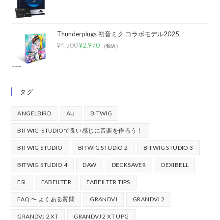
Thunderplugs 初音ミク コラボモデル2025
¥
4,500
¥
2,970
（税込）
タグ
ANGELBIRD
AU
BITWIG
BITWIG-STUDIOで良い感じに音楽を作ろう！
BITWIG STUDIO
BITWIG STUDIO 2
BITWIG STUDIO 3
BITWIG STUDIO 4
DAW
DECKSAVER
DEXIBELL
ESI
FABFILTER
FABFILTER TIPS
FAQ 〜 よくある質問
GRANDVJ
GRANDVJ 2
GRANDVJ 2 XT
GRANDVJ 2 XT UPG