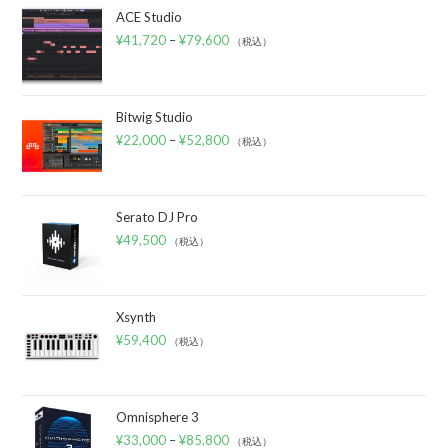
ACE Studio
¥
41,720
–
¥
79,600
（税込）
Bitwig Studio
¥
22,000
–
¥
52,800
（税込）
Serato DJ Pro
¥
49,500
（税込）
Xsynth
¥
59,400
（税込）
Omnisphere 3
¥
33,000
–
¥
85,800
（税込）