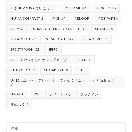
LIQUID-MUSICでいこう！
LIQUID MUSIC
MIXCLOUD
NUMA COMPACT 2
PICKUP
RELOOP
ROB PAPEN
SERATO
SERATO-DJ-PRO-UPDATE-INFO
SERATO DJ
SERATO DJ PRO
SERATO STUDIO
SERATO VIDEO
SPECTRASONICS
SPIRE
SPIREでゼロからのサウンドメイク
SPOTIFY
STUDIOLOGIC
SUGAR BYTES
U-HE
U-HEはユーヘーでもウーヒーでもなく『ユーヒー』と読みます
よ！
UPDATE
VST
ソフトシンセ
プラグイン
連載もくじ