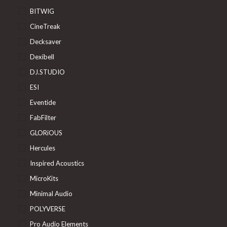
BITWIG
CineTreak
Decksaver
Dexibell
DJ.STUDIO
ESI
Eventide
FabFilter
GLORiOUS
Hercules
Inspired Acoustics
MicroKits
Minimal Audio
POLYVERSE
Pro Audio Elements