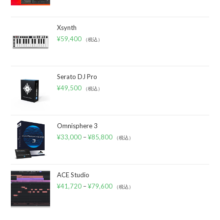
Xsynth
¥
59,400
（税込）
Serato DJ Pro
¥
49,500
（税込）
Omnisphere 3
¥
33,000
–
¥
85,800
（税込）
ACE Studio
¥
41,720
–
¥
79,600
（税込）