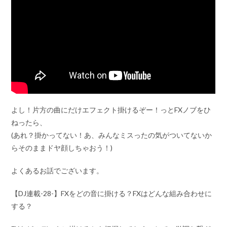
よし！片方の曲にだけエフェクト掛けるぞー！っとFXノブをひ
ねったら、
(あれ？掛かってない！あ、みんなミスったの気がついてないか
らそのままドヤ顔しちゃおう！)
よくあるお話でございます。
【DJ連載-28-】FXをどの音に掛ける？FXはどんな組み合わせに
する？