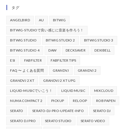
タグ
ANGELBIRD
AU
BITWIG
BITWIG-STUDIOで良い感じに音楽を作ろう！
BITWIG STUDIO
BITWIG STUDIO 2
BITWIG STUDIO 3
BITWIG STUDIO 4
DAW
DECKSAVER
DEXIBELL
ESI
FABFILTER
FABFILTER TIPS
FAQ 〜 よくある質問
GRANDVJ
GRANDVJ 2
GRANDVJ 2 XT
GRANDVJ 2 XT UPG
LIQUID-MUSICでいこう！
LIQUID MUSIC
MIXCLOUD
NUMA COMPACT 2
PICKUP
RELOOP
ROB PAPEN
SERATO
SERATO-DJ-PRO-UPDATE-INFO
SERATO DJ
SERATO DJ PRO
SERATO STUDIO
SERATO VIDEO