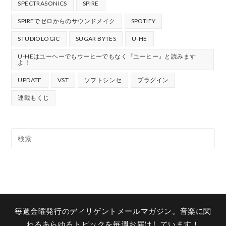
SPECTRASONICS
SPIRE
SPIREでゼロからのサウンドメイク
SPOTIFY
STUDIOLOGIC
SUGAR BYTES
U-HE
U-HEはユーヘーでもウーヒーでもなく『ユーヒー』と読みます
よ！
UPDATE
VST
ソフトシンセ
プラグイン
連載もくじ
毎週金曜発行のディリゲントメールマガジン。音楽に関
わるあらゆるトピックを毎週お届けしています！