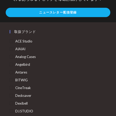
ニュースレター配信登録
取扱ブランド
ACE Studio
AIAIAI
Analog Cases
Angelbird
Antares
BITWIG
CineTreak
Decksaver
Dexibell
DJ.STUDIO