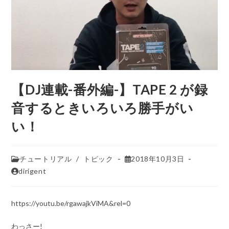
【DJ連載-番外編-】TAPE 2 が録
音するときいろいろ勝手がい
い！
チュートリアル
/
トピック
2018年10月3日
dirigent
https://youtu.be/rgawajkViMA&rel=0
わっさー!