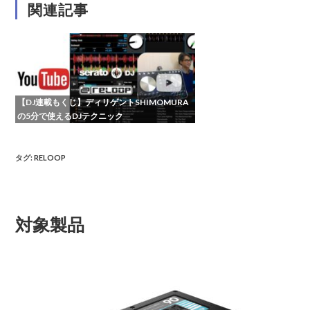
関連記事
【DJ連載もくじ】ディリゲントSHIMOMURA
の5分で使えるDJテクニック
タグ
:
RELOOP
対象製品