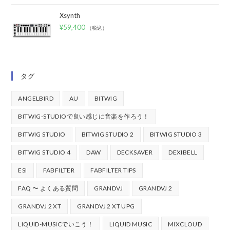
Xsynth
¥
59,400
（税込）
タグ
ANGELBIRD
AU
BITWIG
BITWIG-STUDIOで良い感じに音楽を作ろう！
BITWIG STUDIO
BITWIG STUDIO 2
BITWIG STUDIO 3
BITWIG STUDIO 4
DAW
DECKSAVER
DEXIBELL
ESI
FABFILTER
FABFILTER TIPS
FAQ 〜 よくある質問
GRANDVJ
GRANDVJ 2
GRANDVJ 2 XT
GRANDVJ 2 XT UPG
LIQUID-MUSICでいこう！
LIQUID MUSIC
MIXCLOUD