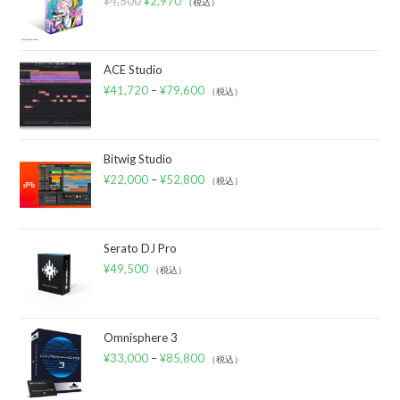
¥
4,500
¥
2,970
（税込）
ACE Studio
¥
41,720
–
¥
79,600
（税込）
Bitwig Studio
¥
22,000
–
¥
52,800
（税込）
Serato DJ Pro
¥
49,500
（税込）
Omnisphere 3
¥
33,000
–
¥
85,800
（税込）