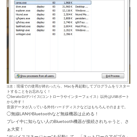
：現場での使用が終わったら、Macを再起動してプログラムをリスター
注意
トすることをお忘れなく！
◯Serato DJデバイス(コントローラやインターフェイス）以外はUSBポート
から外す！
音源データが入っている外付ハードディスクなどはもちろんそのままで。
◯無線LANやBluetoothなど無線機器は止める！
プレイ中に知らない人のBluetooth機器が接続されちゃうと、さ
ぁ大変！
“デバイスマネージャー”を起動して、
「ネットワークアダプタ」