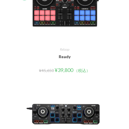
Reloop
Ready
¥
39,800
¥
45,650
（税込）