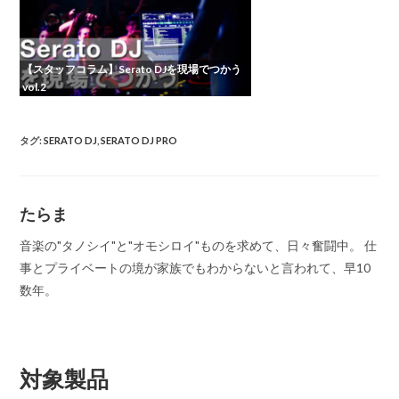
【スタッフコラム】Serato DJを現場でつかう
vol.2
タグ
:
SERATO DJ
,
SERATO DJ PRO
たらま
音楽の"タノシイ"と"オモシロイ"ものを求めて、日々奮闘中。 仕
事とプライベートの境が家族でもわからないと言われて、早10
数年。
対象製品