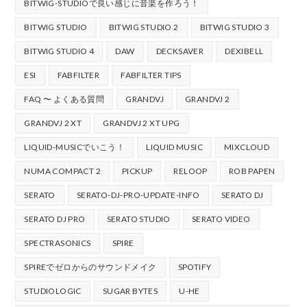
BITWIG-STUDIOで良い感じに音楽を作ろう！
BITWIG STUDIO
BITWIG STUDIO 2
BITWIG STUDIO 3
BITWIG STUDIO 4
DAW
DECKSAVER
DEXIBELL
ESI
FABFILTER
FABFILTER TIPS
FAQ 〜 よくある質問
GRANDVJ
GRANDVJ 2
GRANDVJ 2 XT
GRANDVJ 2 XT UPG
LIQUID-MUSICでいこう！
LIQUID MUSIC
MIXCLOUD
NUMA COMPACT 2
PICKUP
RELOOP
ROB PAPEN
SERATO
SERATO-DJ-PRO-UPDATE-INFO
SERATO DJ
SERATO DJ PRO
SERATO STUDIO
SERATO VIDEO
SPECTRASONICS
SPIRE
SPIREでゼロからのサウンドメイク
SPOTIFY
STUDIOLOGIC
SUGAR BYTES
U-HE