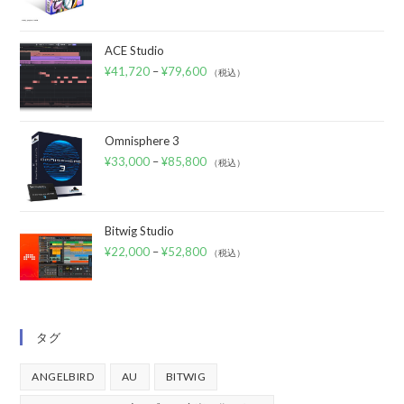
ACE Studio
¥
41,720
–
¥
79,600
（税込）
Omnisphere 3
¥
33,000
–
¥
85,800
（税込）
Bitwig Studio
¥
22,000
–
¥
52,800
（税込）
タグ
ANGELBIRD
AU
BITWIG