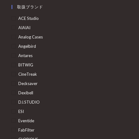
取扱ブランド
ACE Studio
AIAIAI
Analog Cases
Angelbird
Antares
BITWIG
CineTreak
Decksaver
Dexibell
DJ.STUDIO
ESI
Eventide
FabFilter