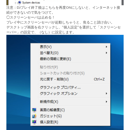
注意
：DJプレイ終了後はこちらを再度ONにしないと、インターネット接
続ができないので気をつけて。
◯スクリーンセーバは止める！
プレイ中にスクリーンセーバが起動しちゃうと、焦ること請け合い。
デスクトップ画面を右クリックし、”個人設定”を選択して
「スクリーンセ
ーバー」
の設定で、
（なし）
に設定します。