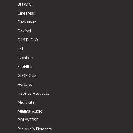
BITWIG
CineTreak
Decksaver
Dexibell
DJ.STUDIO
ESI
Eventide
FabFilter
GLORiOUS
Hercules
Inspired Acoustics
MicroKits
Minimal Audio
POLYVERSE
Pro Audio Elements