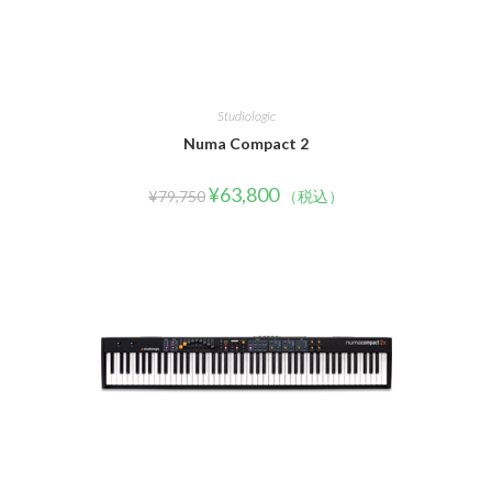
Studiologic
Numa Compact 2
¥
63,800
¥
79,750
（税込）