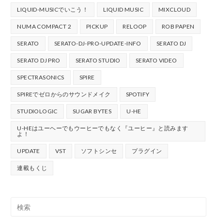
LIQUID-MUSICでいこう！
LIQUID MUSIC
MIXCLOUD
NUMA COMPACT 2
PICKUP
RELOOP
ROB PAPEN
SERATO
SERATO-DJ-PRO-UPDATE-INFO
SERATO DJ
SERATO DJ PRO
SERATO STUDIO
SERATO VIDEO
SPECTRASONICS
SPIRE
SPIREでゼロからのサウンドメイク
SPOTIFY
STUDIOLOGIC
SUGAR BYTES
U-HE
U-HEはユーヘーでもウーヒーでもなく『ユーヒー』と読みます
よ！
UPDATE
VST
ソフトシンセ
プラグイン
連載もくじ