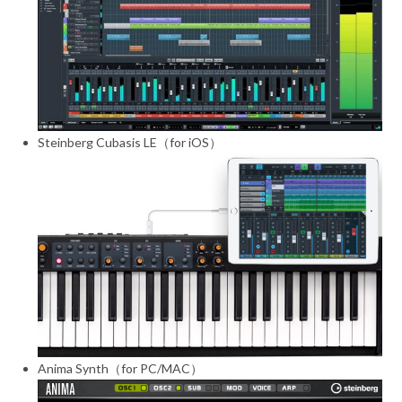
Steinberg Cubasis LE（for iOS）
Anima Synth（for PC/MAC）