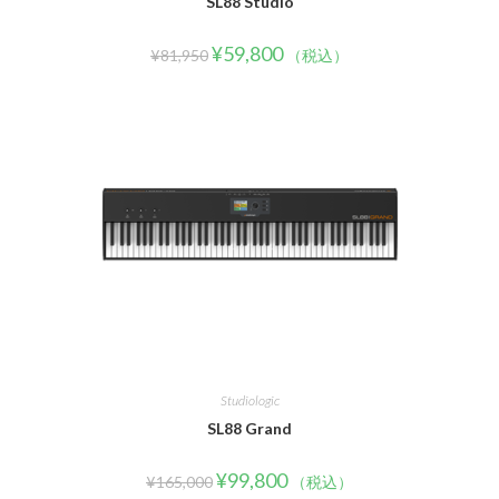
SL88 Studio
¥
59,800
¥
81,950
（税込）
Studiologic
SL88 Grand
¥
99,800
¥
165,000
（税込）