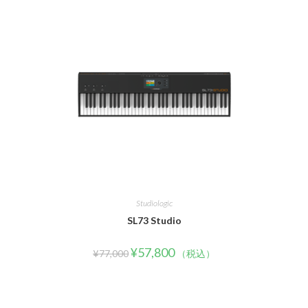
Studiologic
SL73 Studio
¥
57,800
¥
77,000
（税込）