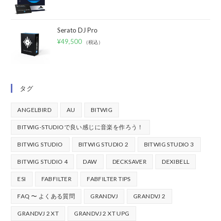
Serato DJ Pro
¥
49,500
（税込）
タグ
ANGELBIRD
AU
BITWIG
BITWIG-STUDIOで良い感じに音楽を作ろう！
BITWIG STUDIO
BITWIG STUDIO 2
BITWIG STUDIO 3
BITWIG STUDIO 4
DAW
DECKSAVER
DEXIBELL
ESI
FABFILTER
FABFILTER TIPS
FAQ 〜 よくある質問
GRANDVJ
GRANDVJ 2
GRANDVJ 2 XT
GRANDVJ 2 XT UPG