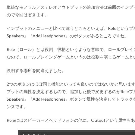
単純なモノラル／ステレオアウトプットの追加方法は
前回
のインプ
ので今回は省きます。
インプットのメニューと比べて違うところといえば、Roleというプ
Speakers』『Add Headphones』のボタンがあるところですね。
Role（ロール）とは役割、役柄というような意味で、ロールプレ
なので、ロールプレイングゲームというのは役割を演じるゲームと
説明する場所を間違えました。
2つのボタンはほぼ同じ機能といっても良いのではないかと思いま
プットの属性を決定するもので、追加した後で変更するのがRoleプ
Speakers』『Add Headphones』ボタンで属性を決定してト
ンスです。
Roleにはスピーカー／ヘッドフォンの他に、Outputという属性も