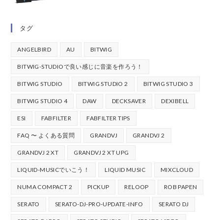
タグ
ANGELBIRD
AU
BITWIG
BITWIG-STUDIOで良い感じに音楽を作ろう！
BITWIG STUDIO
BITWIG STUDIO 2
BITWIG STUDIO 3
BITWIG STUDIO 4
DAW
DECKSAVER
DEXIBELL
ESI
FABFILTER
FABFILTER TIPS
FAQ 〜 よくある質問
GRANDVJ
GRANDVJ 2
GRANDVJ 2 XT
GRANDVJ 2 XT UPG
LIQUID-MUSICでいこう！
LIQUID MUSIC
MIXCLOUD
NUMA COMPACT 2
PICKUP
RELOOP
ROB PAPEN
SERATO
SERATO-DJ-PRO-UPDATE-INFO
SERATO DJ