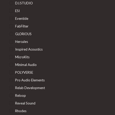
DJ.STUDIO
ESI
Eventide
FabFilter
GLORiOUS
Hercules
Inspired Acoustics
MicroKits
Minimal Audio
POLYVERSE
Pro Audio Elements
Relab Development
Reloop
Reveal Sound
Rhodes