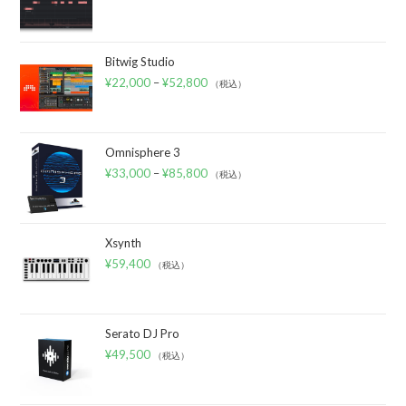
Bitwig Studio
¥
22,000
–
¥
52,800
（税込）
Omnisphere 3
¥
33,000
–
¥
85,800
（税込）
Xsynth
¥
59,400
（税込）
Serato DJ Pro
¥
49,500
（税込）