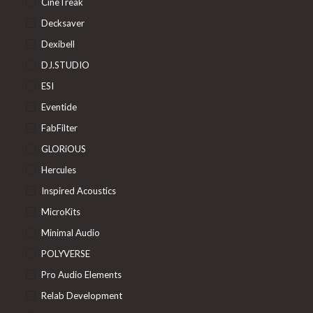
CineTreak
Decksaver
Dexibell
DJ.STUDIO
ESI
Eventide
FabFilter
GLORiOUS
Hercules
Inspired Acoustics
MicroKits
Minimal Audio
POLYVERSE
Pro Audio Elements
Relab Development