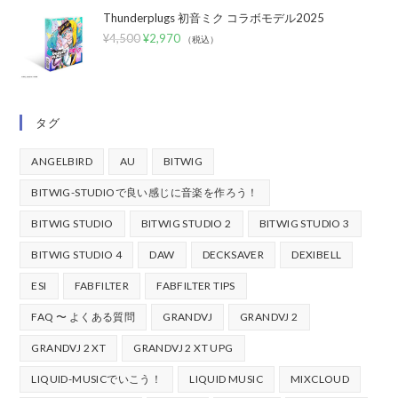
Thunderplugs 初音ミク コラボモデル2025
¥
4,500
¥
2,970
（税込）
タグ
ANGELBIRD
AU
BITWIG
BITWIG-STUDIOで良い感じに音楽を作ろう！
BITWIG STUDIO
BITWIG STUDIO 2
BITWIG STUDIO 3
BITWIG STUDIO 4
DAW
DECKSAVER
DEXIBELL
ESI
FABFILTER
FABFILTER TIPS
FAQ 〜 よくある質問
GRANDVJ
GRANDVJ 2
GRANDVJ 2 XT
GRANDVJ 2 XT UPG
LIQUID-MUSICでいこう！
LIQUID MUSIC
MIXCLOUD