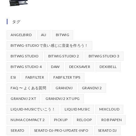
タグ
ANGELBIRD
AU
BITWIG
BITWIG-STUDIOで良い感じに音楽を作ろう！
BITWIG STUDIO
BITWIG STUDIO 2
BITWIG STUDIO 3
BITWIG STUDIO 4
DAW
DECKSAVER
DEXIBELL
ESI
FABFILTER
FABFILTER TIPS
FAQ 〜 よくある質問
GRANDVJ
GRANDVJ 2
GRANDVJ 2 XT
GRANDVJ 2 XT UPG
LIQUID-MUSICでいこう！
LIQUID MUSIC
MIXCLOUD
NUMA COMPACT 2
PICKUP
RELOOP
ROB PAPEN
SERATO
SERATO-DJ-PRO-UPDATE-INFO
SERATO DJ