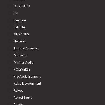
DJ.STUDIO
ESI
Eventide
FabFilter
GLORiOUS
Hercules
Inspired Acoustics
MicroKits
Minimal Audio
POLYVERSE
Pro Audio Elements
Relab Development
Reloop
Reveal Sound
Rhodes