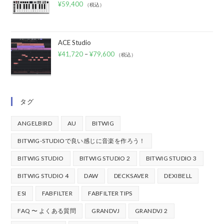
¥
59,400
（税込）
ACE Studio
¥
41,720
–
¥
79,600
（税込）
タグ
ANGELBIRD
AU
BITWIG
BITWIG-STUDIOで良い感じに音楽を作ろう！
BITWIG STUDIO
BITWIG STUDIO 2
BITWIG STUDIO 3
BITWIG STUDIO 4
DAW
DECKSAVER
DEXIBELL
ESI
FABFILTER
FABFILTER TIPS
FAQ 〜 よくある質問
GRANDVJ
GRANDVJ 2