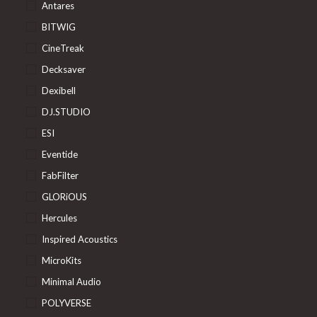
Antares
BITWIG
CineTreak
Decksaver
Dexibell
DJ.STUDIO
ESI
Eventide
FabFilter
GLORiOUS
Hercules
Inspired Acoustics
MicroKits
Minimal Audio
POLYVERSE