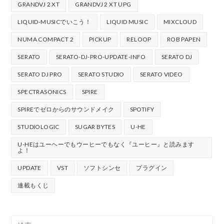
GRANDVJ 2 XT
GRANDVJ 2 XT UPG
LIQUID-MUSICでいこう！
LIQUID MUSIC
MIXCLOUD
NUMA COMPACT 2
PICKUP
RELOOP
ROB PAPEN
SERATO
SERATO-DJ-PRO-UPDATE-INFO
SERATO DJ
SERATO DJ PRO
SERATO STUDIO
SERATO VIDEO
SPECTRASONICS
SPIRE
SPIREでゼロからのサウンドメイク
SPOTIFY
STUDIOLOGIC
SUGAR BYTES
U-HE
U-HEはユーヘーでもウーヒーでもなく『ユーヒー』と読みます
よ！
UPDATE
VST
ソフトシンセ
プラグイン
連載もくじ