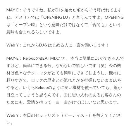
MAY-E：そうですね。私がDJを始めた頃からそう呼ばれてます
ね。アメリカでは「OPENING DJ」と言うんですよ。OPENING
は「オープン時」という意味だけではなくて「合間も」という
意味も含まれるらしいですよ。
Web Y：これからDJをはじめる人に一言お願いします！
MAY-E：ReloopのBEATMIXだと、本当に簡単にDJができるんで
すけど、簡単にできる分、なめないで欲しいです（笑）今の機
材は色々なテクニックがとても簡単にできてしまうし、機材に
頼りすぎて、ロックの歴史とか流れとかを把握しないままDJを
やると、いくらReloopのように良い機材を使っていても、荒が
目立ってしまうと思うんです。曲に思い入れのあるお客さんの
ためにも、愛情を持って一曲一曲かけてほしいなと思います。
Web Y：本日のセットリスト（アーティスト）を教えてくださ
い。