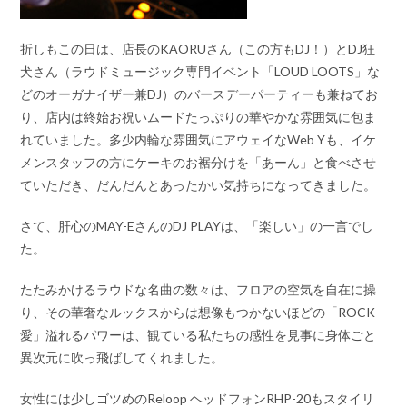
折しもこの日は、店長のKAORUさん（この方もDJ！）とDJ狂
犬さん（ラウドミュージック専門イベント「LOUD LOOTS」な
どのオーガナイザー兼DJ）のバースデーパーティーも兼ねてお
り、店内は終始お祝いムードたっぷりの華やかな雰囲気に包ま
れていました。多少内輪な雰囲気にアウェイなWeb Yも、イケ
メンスタッフの方にケーキのお裾分けを「あーん」と食べさせ
ていただき、だんだんとあったかい気持ちになってきました。
さて、肝心のMAY-EさんのDJ PLAYは、「楽しい」の一言でし
た。
たたみかけるラウドな名曲の数々は、フロアの空気を自在に操
り、その華奢なルックスからは想像もつかないほどの「ROCK
愛」溢れるパワーは、観ている私たちの感性を見事に身体ごと
異次元に吹っ飛ばしてくれました。
女性には少しゴツめのReloop ヘッドフォンRHP-20もスタイリ