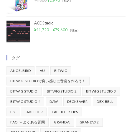
¥
4,500
¥
2,970
（税込）
ACE Studio
¥
41,720
–
¥
79,600
（税込）
タグ
ANGELBIRD
AU
BITWIG
BITWIG-STUDIOで良い感じに音楽を作ろう！
BITWIG STUDIO
BITWIG STUDIO 2
BITWIG STUDIO 3
BITWIG STUDIO 4
DAW
DECKSAVER
DEXIBELL
ESI
FABFILTER
FABFILTER TIPS
FAQ 〜 よくある質問
GRANDVJ
GRANDVJ 2