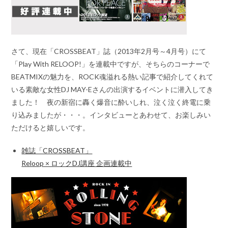
さて、現在「CROSSBEAT」誌（2013年2月号～4月号）にて
「
Play With RELOOP!
」を連載中ですが、そちらのコーナーで
BEATMIXの魅力を、ROCK魂溢れる熱い記事で紹介してくれて
いる素敵な女性DJ MAY-Eさんの出演するイベントに潜入してき
ました！ 夜の新宿に轟く爆音に酔いしれ、泣く泣く終電に乗
り込みましたが・・・。インタビューとあわせて、お楽しみい
ただけると嬉しいです。
雑誌「CROSSBEAT」
Reloop × ロックDJ講座 企画連載中