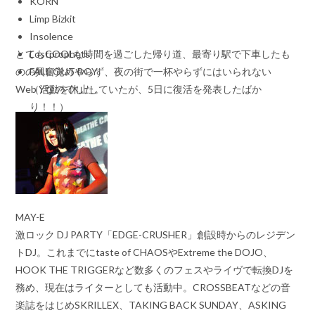
KORN
Limp Bizkit
Insolence
とてもCOOLな時間を過ごした帰り道、最寄り駅で下車したも
Lostprophets
のの興奮覚めやらず、夜の街で一杯やらずにはいられない
FALL OUT BOY
Web Yなのでした。
（活動を休止していたが、5日に復活を発表したばか
り！！）
SUM41
MAY-E
激ロック DJ PARTY「EDGE-CRUSHER」創設時からのレジデン
トDJ。これまでにtaste of CHAOSやExtreme the DOJO、
HOOK THE TRIGGERなど数多くのフェスやライヴで転換DJを
務め、現在はライターとしても活動中。CROSSBEATなどの音
楽誌をはじめSKRILLEX、TAKING BACK SUNDAY、ASKING