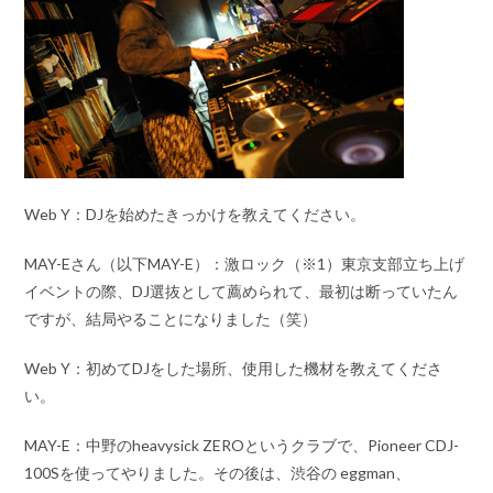
Web Y：DJを始めたきっかけを教えてください。
MAY-Eさん（以下MAY-E）：激ロック（※1）東京支部立ち上げ
イベントの際、DJ選抜として薦められて、最初は断っていたん
ですが、結局やることになりました（笑）
Web Y：初めてDJをした場所、使用した機材を教えてくださ
い。
MAY-E：中野のheavysick ZEROというクラブで、Pioneer CDJ-
100Sを使ってやりました。その後は、渋谷の eggman、