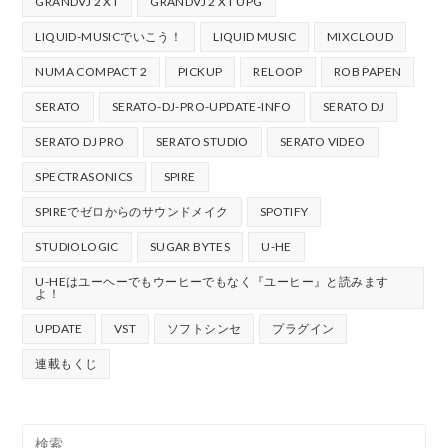
GRANDVJ 2 XT
GRANDVJ 2 XT UPG
LIQUID-MUSICでいこう！
LIQUID MUSIC
MIXCLOUD
NUMA COMPACT 2
PICKUP
RELOOP
ROB PAPEN
SERATO
SERATO-DJ-PRO-UPDATE-INFO
SERATO DJ
SERATO DJ PRO
SERATO STUDIO
SERATO VIDEO
SPECTRASONICS
SPIRE
SPIREでゼロからのサウンドメイク
SPOTIFY
STUDIOLOGIC
SUGAR BYTES
U-HE
U-HEはユーヘーでもウーヒーでもなく『ユーヒー』と読みます
よ！
UPDATE
VST
ソフトシンセ
プラグイン
連載もくじ