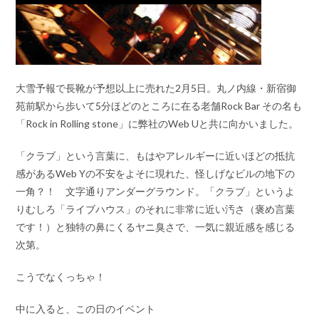
大雪予報で長靴が予想以上に売れた2月5日。丸ノ内線・新宿御
苑前駅から歩いて5分ほどのところに在る老舗Rock Bar その名も
「Rock in Rolling stone」に弊社のWeb Uと共に向かいました。
「クラブ」という言葉に、もはやアレルギーに近いほどの抵抗
感があるWeb Yの不安をよそに現れた、怪しげなビルの地下の
一角？！ 文字通りアンダーグラウンド。「クラブ」というよ
りむしろ「ライブハウス」のそれに非常に近い汚さ（褒め言葉
です！）と独特の鼻にくるヤニ臭さで、一気に親近感を感じる
次第。
こうでなくっちゃ！
中に入ると、この日のイベント