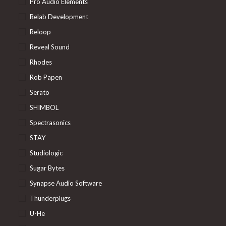
Pro Audio Elements
Relab Development
Reloop
Reveal Sound
Rhodes
Rob Papen
Serato
SHIMBOL
Spectrasonics
STAY
Studiologic
Sugar Bytes
Synapse Audio Software
Thunderplugs
U-He