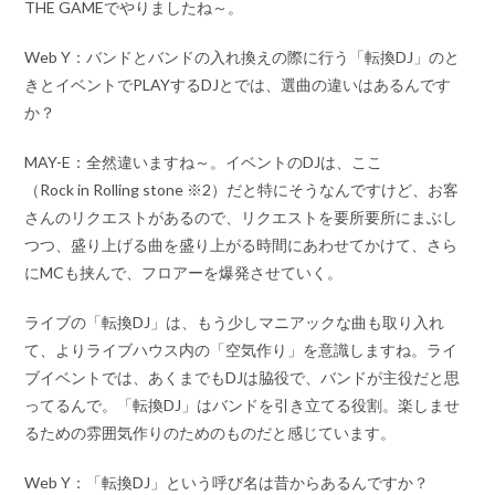
THE GAMEでやりましたね～。
Web Y：バンドとバンドの入れ換えの際に行う「転換DJ」のと
きとイベントでPLAYするDJとでは、選曲の違いはあるんです
か？
MAY-E：全然違いますね～。イベントのDJは、ここ
（Rock in Rolling stone ※2）だと特にそうなんですけど、お客
さんのリクエストがあるので、リクエストを要所要所にまぶし
つつ、盛り上げる曲を盛り上がる時間にあわせてかけて、さら
にMCも挟んで、フロアーを爆発させていく。
ライブの「転換DJ」は、もう少しマニアックな曲も取り入れ
て、よりライブハウス内の「空気作り」を意識しますね。ライ
ブイベントでは、あくまでもDJは脇役で、バンドが主役だと思
ってるんで。「転換DJ」はバンドを引き立てる役割。楽しませ
るための雰囲気作りのためのものだと感じています。
Web Y：「転換DJ」という呼び名は昔からあるんですか？