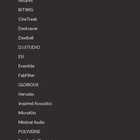
Antares
BITWIG
CineTreak
Decksaver
Dexibell
DJ.STUDIO
ESI
Eventide
FabFilter
GLORiOUS
Hercules
Inspired Acoustics
MicroKits
Minimal Audio
POLYVERSE