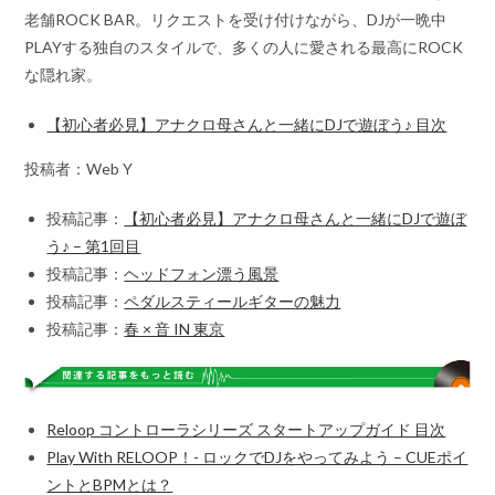
老舗ROCK BAR。リクエストを受け付けながら、DJが一晩中
PLAYする独自のスタイルで、多くの人に愛される最高にROCK
な隠れ家。
【初心者必見】アナクロ母さんと一緒にDJで遊ぼう♪ 目次
投稿者：Web Y
投稿記事：
【初心者必見】アナクロ母さんと一緒にDJで遊ぼ
う♪ – 第1回目
投稿記事：
ヘッドフォン漂う風景
投稿記事：
ペダルスティールギターの魅力
投稿記事：
春 × 音 IN 東京
Reloop コントローラシリーズ スタートアップガイド 目次
Play With RELOOP！- ロックでDJをやってみよう – CUEポイ
ントとBPMとは？