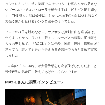
ッシュにキマリ、常に笑顔でありつつも、お客さんから見えな
いブースの中でコントローラを動かす手はキビキビと絶え間な
く、THE 職人。顔は優雅に、しかし水面下の両足は休む暇なく
力強く動かし続けるシンクロ選手のようでした。
フロアの様子を眺めながら、サクサクと真剣に曲を選ぶ姿は、
たくましくかっこ良い！ 荒々しいツーバスの鼓動に踊り狂う
人々の姿を見て、「ROCK」とは年齢、国籍、経験、職種etcが
違っても、誰とでも分かち合える共通言語であると改めて実感
しました！
この熱い「ROCK魂」が大雪予想をも吹き飛ばしたんだよ。と
苦情殺到の気象庁に教えてあげたいくらいですw
MAY-Eさんに突撃インタビュー♪