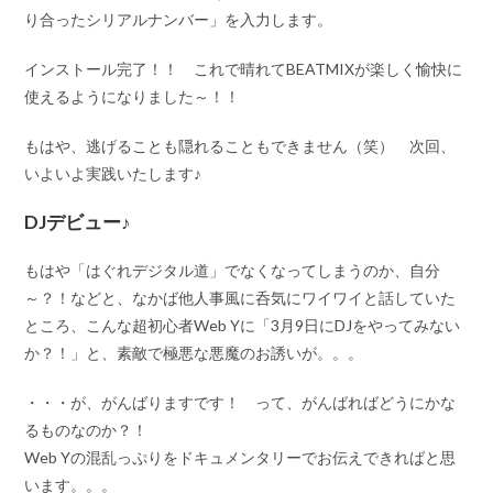
り合ったシリアルナンバー」を入力します。
インストール完了！！ これで晴れてBEATMIXが楽しく愉快に
使えるようになりました～！！
もはや、逃げることも隠れることもできません（笑） 次回、
いよいよ実践いたします♪
DJデビュー♪
もはや「はぐれデジタル道」でなくなってしまうのか、自分
～？！などと、なかば他人事風に呑気にワイワイと話していた
ところ、こんな超初心者Web Yに
「3月9日にDJをやってみない
か？！」
と、素敵で極悪な悪魔のお誘いが。。。
・・・が、がんばりますです！ って、がんばればどうにかな
るものなのか？！
Web Yの混乱っぷりをドキュメンタリーでお伝えできればと思
います。。。