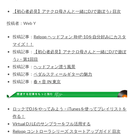
【初心者必見】アナクロ母さんと一緒にDJで遊ぼう♪ 目次
投稿者：Web Y
投稿記事：
Reloop ヘッドフォン RHP-10を自分好みにカスタ
マイズ！！
投稿記事：
【初心者必見】アナクロ母さんと一緒にDJで遊ぼ
う♪ – 第1回目
投稿記事：
ヘッドフォン漂う風景
投稿記事：
ペダルスティールギターの魅力
投稿記事：
春 × 音 IN 東京
ロックでDJをやってみよう – iTunesを使ってプレイリストを
作る！
Virtual DJ LEのサンプラーをフル活用する
Reloop コントローラシリーズ スタートアップガイド 目次