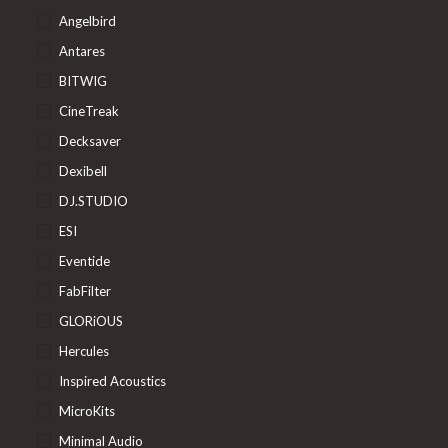
Angelbird
Antares
BITWIG
CineTreak
Decksaver
Dexibell
DJ.STUDIO
ESI
Eventide
FabFilter
GLORiOUS
Hercules
Inspired Acoustics
MicroKits
Minimal Audio