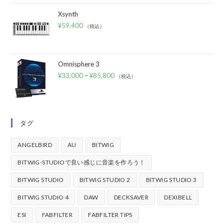
Xsynth
¥
59,400
（税込）
Omnisphere 3
¥
33,000
–
¥
85,800
（税込）
タグ
ANGELBIRD
AU
BITWIG
BITWIG-STUDIOで良い感じに音楽を作ろう！
BITWIG STUDIO
BITWIG STUDIO 2
BITWIG STUDIO 3
BITWIG STUDIO 4
DAW
DECKSAVER
DEXIBELL
ESI
FABFILTER
FABFILTER TIPS