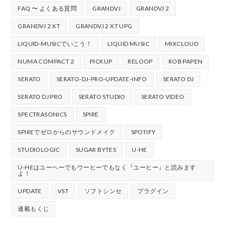
FAQ 〜 よくある質問
GRANDVJ
GRANDVJ 2
GRANDVJ 2 XT
GRANDVJ 2 XT UPG
LIQUID-MUSICでいこう！
LIQUID MUSIC
MIXCLOUD
NUMA COMPACT 2
PICKUP
RELOOP
ROB PAPEN
SERATO
SERATO-DJ-PRO-UPDATE-INFO
SERATO DJ
SERATO DJ PRO
SERATO STUDIO
SERATO VIDEO
SPECTRASONICS
SPIRE
SPIREでゼロからのサウンドメイク
SPOTIFY
STUDIOLOGIC
SUGAR BYTES
U-HE
U-HEはユーヘーでもウーヒーでもなく『ユーヒー』と読みます
よ！
UPDATE
VST
ソフトシンセ
プラグイン
連載もくじ