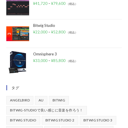
¥
41,720
–
¥
79,600
（税込）
Bitwig Studio
¥
22,000
–
¥
52,800
（税込）
Omnisphere 3
¥
33,000
–
¥
85,800
（税込）
タグ
ANGELBIRD
AU
BITWIG
BITWIG-STUDIOで良い感じに音楽を作ろう！
BITWIG STUDIO
BITWIG STUDIO 2
BITWIG STUDIO 3