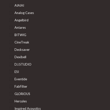
AIAIAI
Analog Cases
Angelbird
Antares
BITWIG
CineTreak
Decksaver
Dexibell
DJ.STUDIO
ESI
Eventide
FabFilter
GLORiOUS
Hercules
Inspired Acoustics