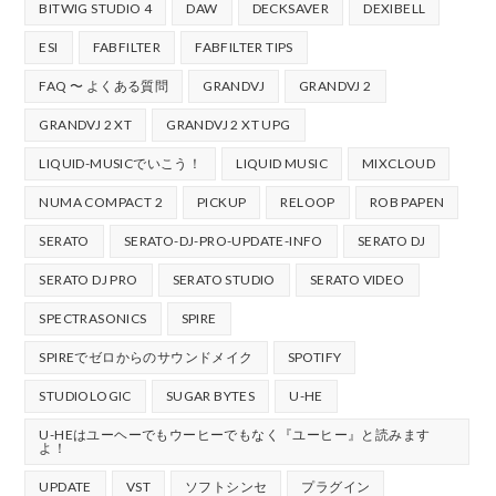
BITWIG STUDIO 4
DAW
DECKSAVER
DEXIBELL
ESI
FABFILTER
FABFILTER TIPS
FAQ 〜 よくある質問
GRANDVJ
GRANDVJ 2
GRANDVJ 2 XT
GRANDVJ 2 XT UPG
LIQUID-MUSICでいこう！
LIQUID MUSIC
MIXCLOUD
NUMA COMPACT 2
PICKUP
RELOOP
ROB PAPEN
SERATO
SERATO-DJ-PRO-UPDATE-INFO
SERATO DJ
SERATO DJ PRO
SERATO STUDIO
SERATO VIDEO
SPECTRASONICS
SPIRE
SPIREでゼロからのサウンドメイク
SPOTIFY
STUDIOLOGIC
SUGAR BYTES
U-HE
U-HEはユーヘーでもウーヒーでもなく『ユーヒー』と読みます
よ！
UPDATE
VST
ソフトシンセ
プラグイン