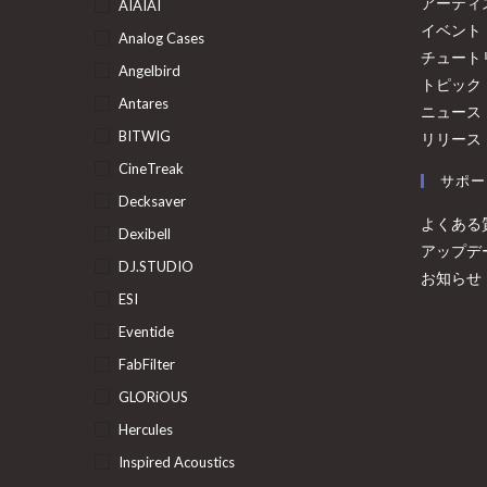
アーティ
AIAIAI
イベント
Analog Cases
チュート
Angelbird
トピック
Antares
ニュース
BITWIG
リリース
CineTreak
サポー
Decksaver
よくある
Dexibell
アップデ
DJ.STUDIO
お知らせ
ESI
Eventide
FabFilter
GLORiOUS
Hercules
Inspired Acoustics