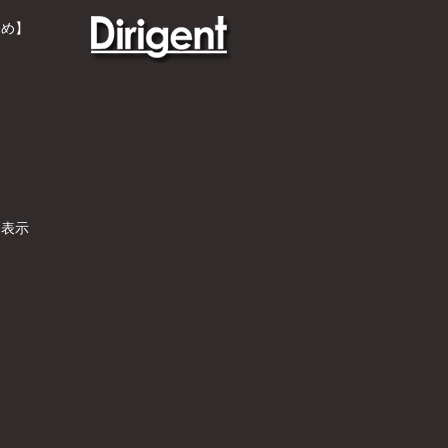
とめ】
）
く表示