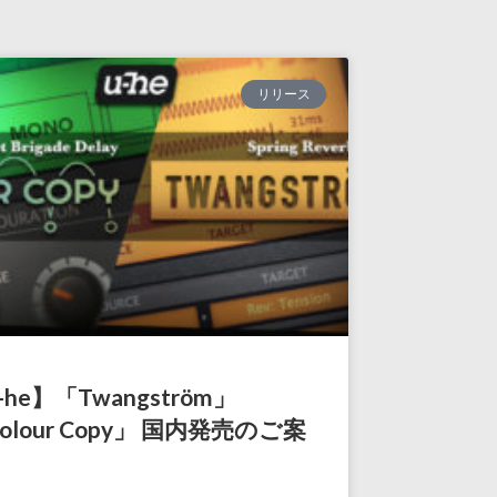
さ
い。
リリース
-he】「Twangström」
olour Copy」 国内発売のご案