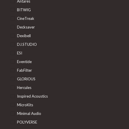
Antares
BITWIG
CineTreak
Decksaver
Dexibell
DJ.STUDIO
ESI
Eventide
FabFilter
GLORiOUS
Hercules
Inspired Acoustics
MicroKits
Minimal Audio
POLYVERSE