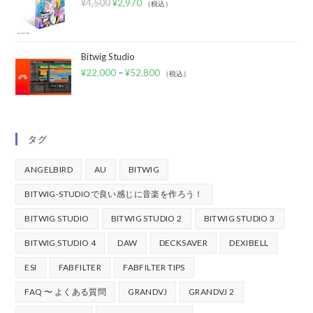
¥
4,500
¥
2,970
（税込）
Bitwig Studio
¥
22,000
–
¥
52,800
（税込）
タグ
ANGELBIRD
AU
BITWIG
BITWIG-STUDIOで良い感じに音楽を作ろう！
BITWIG STUDIO
BITWIG STUDIO 2
BITWIG STUDIO 3
BITWIG STUDIO 4
DAW
DECKSAVER
DEXIBELL
ESI
FABFILTER
FABFILTER TIPS
FAQ 〜 よくある質問
GRANDVJ
GRANDVJ 2