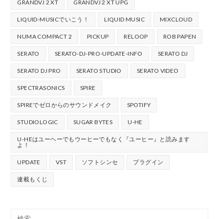
GRANDVJ 2 XT
GRANDVJ 2 XT UPG
LIQUID-MUSICでいこう！
LIQUID MUSIC
MIXCLOUD
NUMA COMPACT 2
PICKUP
RELOOP
ROB PAPEN
SERATO
SERATO-DJ-PRO-UPDATE-INFO
SERATO DJ
SERATO DJ PRO
SERATO STUDIO
SERATO VIDEO
SPECTRASONICS
SPIRE
SPIREでゼロからのサウンドメイク
SPOTIFY
STUDIOLOGIC
SUGAR BYTES
U-HE
U-HEはユーヘーでもウーヒーでもなく『ユーヒー』と読みます
よ！
UPDATE
VST
ソフトシンセ
プラグイン
連載もくじ