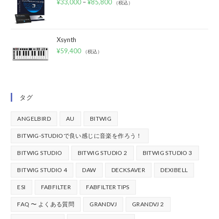
¥
33,000
–
¥
85,800
（税込）
Xsynth
¥
59,400
（税込）
タグ
ANGELBIRD
AU
BITWIG
BITWIG-STUDIOで良い感じに音楽を作ろう！
BITWIG STUDIO
BITWIG STUDIO 2
BITWIG STUDIO 3
BITWIG STUDIO 4
DAW
DECKSAVER
DEXIBELL
ESI
FABFILTER
FABFILTER TIPS
FAQ 〜 よくある質問
GRANDVJ
GRANDVJ 2