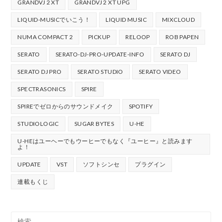
GRANDVJ 2 XT
GRANDVJ 2 XT UPG
LIQUID-MUSICでいこう！
LIQUID MUSIC
MIXCLOUD
NUMA COMPACT 2
PICKUP
RELOOP
ROB PAPEN
SERATO
SERATO-DJ-PRO-UPDATE-INFO
SERATO DJ
SERATO DJ PRO
SERATO STUDIO
SERATO VIDEO
SPECTRASONICS
SPIRE
SPIREでゼロからのサウンドメイク
SPOTIFY
STUDIOLOGIC
SUGAR BYTES
U-HE
U-HEはユーヘーでもウーヒーでもなく『ユーヒー』と読みます
よ！
UPDATE
VST
ソフトシンセ
プラグイン
連載もくじ