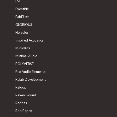
ESI
Eventide
FabFilter
GLORiOUS
Hercules
Inspired Acoustics
MicroKits
Minimal Audio
POLYVERSE
Pro Audio Elements
Relab Development
Reloop
Reveal Sound
Rhodes
Rob Papen