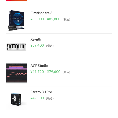
Omnisphere 3
¥
33,000
–
¥
85,800
（税込）
Xsynth
¥
59,400
（税込）
ACE Studio
¥
41,720
–
¥
79,600
（税込）
Serato DJ Pro
¥
49,500
（税込）