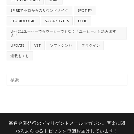
SPIREでゼロからのサウンドメイク
SPOTIFY
STUDIOLOGIC
SUGAR BYTES
U-HE
U-HEはユーヘーでもウーヒーでもなく『ユーヒー』と読みます
よ！
UPDATE
VST
ソフトシンセ
プラグイン
連載もくじ
毎週金曜発行のディリゲントメールマガジン。音楽に関
わるあらゆるトピックを毎週お届けしています！