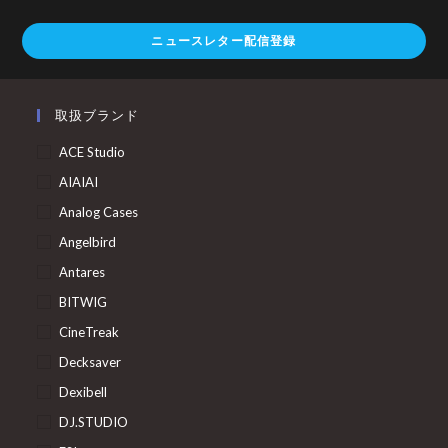
ニュースレター配信登録
取扱ブランド
ACE Studio
AIAIAI
Analog Cases
Angelbird
Antares
BITWIG
CineTreak
Decksaver
Dexibell
DJ.STUDIO