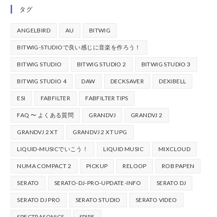
タグ
ANGELBIRD
AU
BITWIG
BITWIG-STUDIOで良い感じに音楽を作ろう！
BITWIG STUDIO
BITWIG STUDIO 2
BITWIG STUDIO 3
BITWIG STUDIO 4
DAW
DECKSAVER
DEXIBELL
ESI
FABFILTER
FABFILTER TIPS
FAQ 〜 よくある質問
GRANDVJ
GRANDVJ 2
GRANDVJ 2 XT
GRANDVJ 2 XT UPG
LIQUID-MUSICでいこう！
LIQUID MUSIC
MIXCLOUD
NUMA COMPACT 2
PICKUP
RELOOP
ROB PAPEN
SERATO
SERATO-DJ-PRO-UPDATE-INFO
SERATO DJ
SERATO DJ PRO
SERATO STUDIO
SERATO VIDEO
SPECTRASONICS
SPIRE