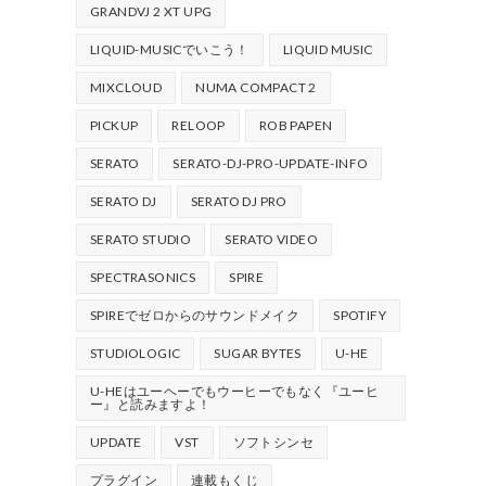
GRANDVJ 2 XT UPG
LIQUID-MUSICでいこう！
LIQUID MUSIC
MIXCLOUD
NUMA COMPACT 2
PICKUP
RELOOP
ROB PAPEN
SERATO
SERATO-DJ-PRO-UPDATE-INFO
SERATO DJ
SERATO DJ PRO
SERATO STUDIO
SERATO VIDEO
SPECTRASONICS
SPIRE
SPIREでゼロからのサウンドメイク
SPOTIFY
STUDIOLOGIC
SUGAR BYTES
U-HE
U-HEはユーヘーでもウーヒーでもなく『ユーヒ
ー』と読みますよ！
UPDATE
VST
ソフトシンセ
プラグイン
連載もくじ