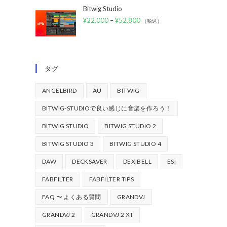
Bitwig Studio
¥
22,000
–
¥
52,800
（税込）
タグ
ANGELBIRD
AU
BITWIG
BITWIG-STUDIOで良い感じに音楽を作ろう！
BITWIG STUDIO
BITWIG STUDIO 2
BITWIG STUDIO 3
BITWIG STUDIO 4
DAW
DECKSAVER
DEXIBELL
ESI
FABFILTER
FABFILTER TIPS
FAQ 〜 よくある質問
GRANDVJ
GRANDVJ 2
GRANDVJ 2 XT