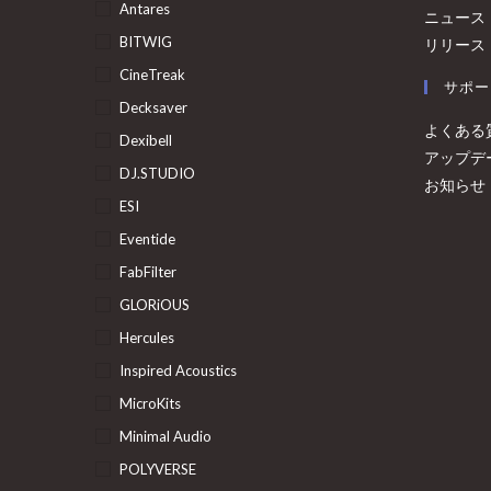
Antares
ニュース
BITWIG
リリース
CineTreak
サポー
Decksaver
よくある
Dexibell
アップデ
DJ.STUDIO
お知らせ
ESI
Eventide
FabFilter
GLORiOUS
Hercules
Inspired Acoustics
MicroKits
Minimal Audio
POLYVERSE