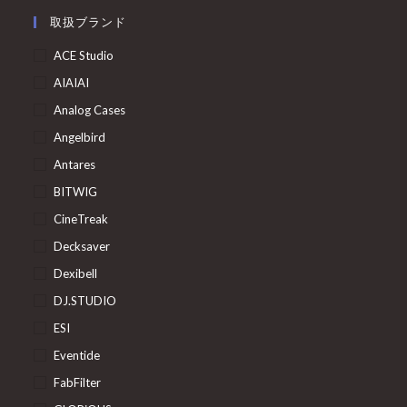
取扱ブランド
ACE Studio
AIAIAI
Analog Cases
Angelbird
Antares
BITWIG
CineTreak
Decksaver
Dexibell
DJ.STUDIO
ESI
Eventide
FabFilter