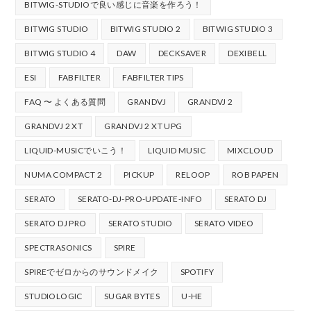
BITWIG-STUDIOで良い感じに音楽を作ろう！
BITWIG STUDIO
BITWIG STUDIO 2
BITWIG STUDIO 3
BITWIG STUDIO 4
DAW
DECKSAVER
DEXIBELL
ESI
FABFILTER
FABFILTER TIPS
FAQ 〜 よくある質問
GRANDVJ
GRANDVJ 2
GRANDVJ 2 XT
GRANDVJ 2 XT UPG
LIQUID-MUSICでいこう！
LIQUID MUSIC
MIXCLOUD
NUMA COMPACT 2
PICKUP
RELOOP
ROB PAPEN
SERATO
SERATO-DJ-PRO-UPDATE-INFO
SERATO DJ
SERATO DJ PRO
SERATO STUDIO
SERATO VIDEO
SPECTRASONICS
SPIRE
SPIREでゼロからのサウンドメイク
SPOTIFY
STUDIOLOGIC
SUGAR BYTES
U-HE