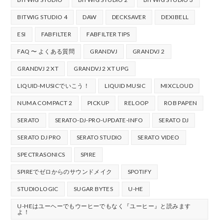
BITWIG STUDIO 4
DAW
DECKSAVER
DEXIBELL
ESI
FABFILTER
FABFILTER TIPS
FAQ 〜 よくある質問
GRANDVJ
GRANDVJ 2
GRANDVJ 2 XT
GRANDVJ 2 XT UPG
LIQUID-MUSICでいこう！
LIQUID MUSIC
MIXCLOUD
NUMA COMPACT 2
PICKUP
RELOOP
ROB PAPEN
SERATO
SERATO-DJ-PRO-UPDATE-INFO
SERATO DJ
SERATO DJ PRO
SERATO STUDIO
SERATO VIDEO
SPECTRASONICS
SPIRE
SPIREでゼロからのサウンドメイク
SPOTIFY
STUDIOLOGIC
SUGAR BYTES
U-HE
U-HEはユーヘーでもウーヒーでもなく『ユーヒー』と読みます
よ！