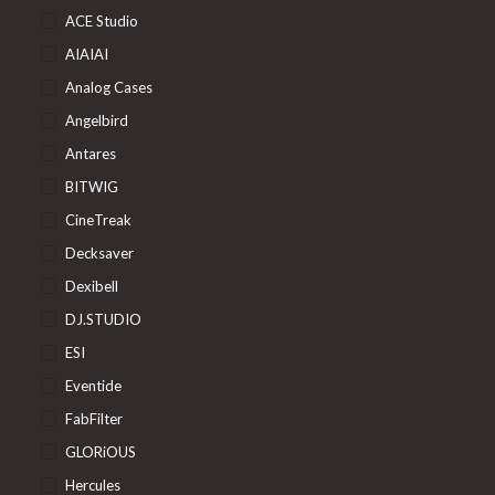
ACE Studio
AIAIAI
Analog Cases
Angelbird
Antares
BITWIG
CineTreak
Decksaver
Dexibell
DJ.STUDIO
ESI
Eventide
FabFilter
GLORiOUS
Hercules