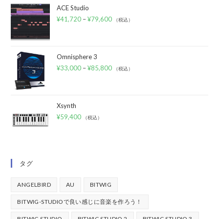
ACE Studio
¥
41,720
–
¥
79,600
（税込）
Omnisphere 3
¥
33,000
–
¥
85,800
（税込）
Xsynth
¥
59,400
（税込）
タグ
ANGELBIRD
AU
BITWIG
BITWIG-STUDIOで良い感じに音楽を作ろう！
BITWIG STUDIO
BITWIG STUDIO 2
BITWIG STUDIO 3