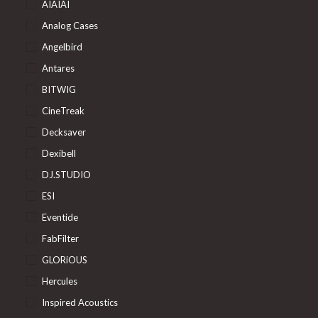
AIAIAI
Analog Cases
Angelbird
Antares
BITWIG
CineTreak
Decksaver
Dexibell
DJ.STUDIO
ESI
Eventide
FabFilter
GLORiOUS
Hercules
Inspired Acoustics