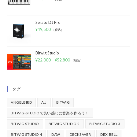
Serato DJ Pro
¥
49,500
（税込）
Bitwig Studio
¥
22,000
–
¥
52,800
（税込）
タグ
ANGELBIRD
AU
BITWIG
BITWIG-STUDIOで良い感じに音楽を作ろう！
BITWIG STUDIO
BITWIG STUDIO 2
BITWIG STUDIO 3
BITWIG STUDIO 4
DAW
DECKSAVER
DEXIBELL