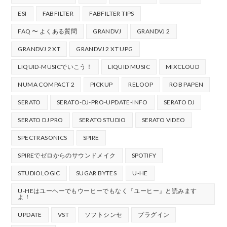
ESI
FABFILTER
FABFILTER TIPS
FAQ 〜 よくある質問
GRANDVJ
GRANDVJ 2
GRANDVJ 2 XT
GRANDVJ 2 XT UPG
LIQUID-MUSICでいこう！
LIQUID MUSIC
MIXCLOUD
NUMA COMPACT 2
PICKUP
RELOOP
ROB PAPEN
SERATO
SERATO-DJ-PRO-UPDATE-INFO
SERATO DJ
SERATO DJ PRO
SERATO STUDIO
SERATO VIDEO
SPECTRASONICS
SPIRE
SPIREでゼロからのサウンドメイク
SPOTIFY
STUDIOLOGIC
SUGAR BYTES
U-HE
U-HEはユーヘーでもウーヒーでもなく『ユーヒー』と読みます
よ！
UPDATE
VST
ソフトシンセ
プラグイン