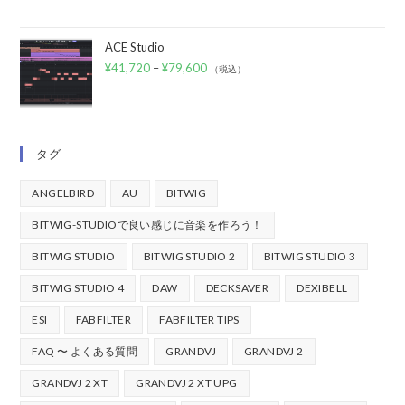
ACE Studio
¥
41,720
–
¥
79,600
（税込）
タグ
ANGELBIRD
AU
BITWIG
BITWIG-STUDIOで良い感じに音楽を作ろう！
BITWIG STUDIO
BITWIG STUDIO 2
BITWIG STUDIO 3
BITWIG STUDIO 4
DAW
DECKSAVER
DEXIBELL
ESI
FABFILTER
FABFILTER TIPS
FAQ 〜 よくある質問
GRANDVJ
GRANDVJ 2
GRANDVJ 2 XT
GRANDVJ 2 XT UPG