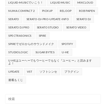
LIQUID-MUSICでいこう！
LIQUID MUSIC
MIXCLOUD
NUMA COMPACT 2
PICKUP
RELOOP
ROB PAPEN
SERATO
SERATO-DJ-PRO-UPDATE-INFO
SERATO DJ
SERATO DJ PRO
SERATO STUDIO
SERATO VIDEO
SPECTRASONICS
SPIRE
SPIREでゼロからのサウンドメイク
SPOTIFY
STUDIOLOGIC
SUGAR BYTES
U-HE
U-HEはユーヘーでもウーヒーでもなく『ユーヒー』と読みます
よ！
UPDATE
VST
ソフトシンセ
プラグイン
連載もくじ