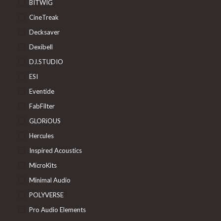
BITWIG
CineTreak
Decksaver
Dexibell
DJ.STUDIO
ESI
Eventide
FabFilter
GLORiOUS
Hercules
Inspired Acoustics
MicroKits
Minimal Audio
POLYVERSE
Pro Audio Elements