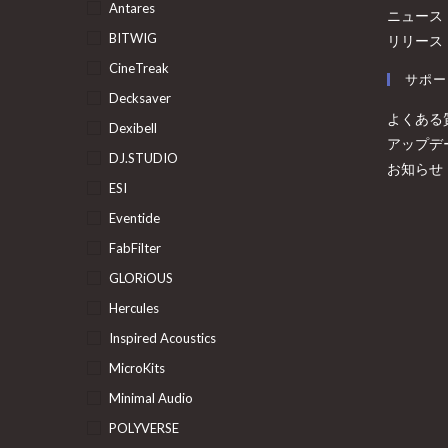
Antares
ニュース
BITWIG
リリース
CineTreak
サポー
Decksaver
よくある
Dexibell
アップデ
DJ.STUDIO
お知らせ
ESI
Eventide
FabFilter
GLORiOUS
Hercules
Inspired Acoustics
MicroKits
Minimal Audio
POLYVERSE