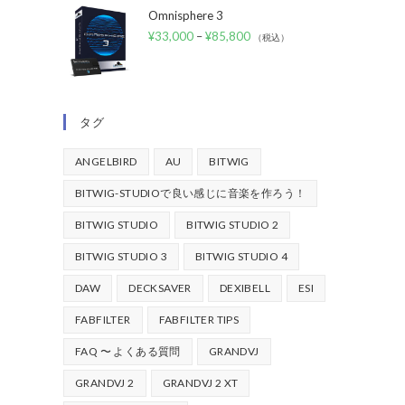
Omnisphere 3
¥
33,000
–
¥
85,800
（税込）
タグ
ANGELBIRD
AU
BITWIG
BITWIG-STUDIOで良い感じに音楽を作ろう！
BITWIG STUDIO
BITWIG STUDIO 2
BITWIG STUDIO 3
BITWIG STUDIO 4
DAW
DECKSAVER
DEXIBELL
ESI
FABFILTER
FABFILTER TIPS
FAQ 〜 よくある質問
GRANDVJ
GRANDVJ 2
GRANDVJ 2 XT