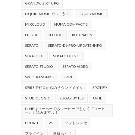
GRANDVJ 2 XT UPG
LIQUID-MUSICでいこう！
LIQUID MUSIC
MIXCLOUD
NUMA COMPACT 2
PICKUP
RELOOP
ROB PAPEN
SERATO
SERATO-DJ-PRO-UPDATE-INFO
SERATO DJ
SERATO DJ PRO
SERATO STUDIO
SERATO VIDEO
SPECTRASONICS
SPIRE
SPIREでゼロからのサウンドメイク
SPOTIFY
STUDIOLOGIC
SUGAR BYTES
U-HE
U-HEはユーヘーでもウーヒーでもなく『ユーヒ
ー』と読みますよ！
UPDATE
VST
ソフトシンセ
プラグイン
連載もくじ