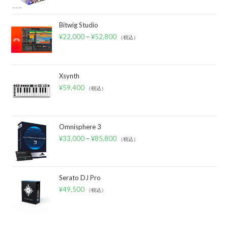
Bitwig Studio
¥
22,000
–
¥
52,800
（税込）
Xsynth
¥
59,400
（税込）
Omnisphere 3
¥
33,000
–
¥
85,800
（税込）
Serato DJ Pro
¥
49,500
（税込）