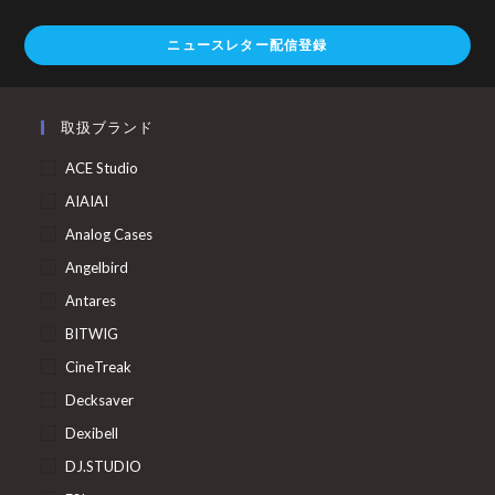
ニュースレター配信登録
取扱ブランド
ACE Studio
AIAIAI
Analog Cases
Angelbird
Antares
BITWIG
CineTreak
Decksaver
Dexibell
DJ.STUDIO