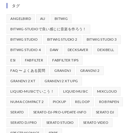
タグ
ANGELBIRD
AU
BITWIG
BITWIG-STUDIOで良い感じに音楽を作ろう！
BITWIG STUDIO
BITWIG STUDIO 2
BITWIG STUDIO 3
BITWIG STUDIO 4
DAW
DECKSAVER
DEXIBELL
ESI
FABFILTER
FABFILTER TIPS
FAQ 〜 よくある質問
GRANDVJ
GRANDVJ 2
GRANDVJ 2 XT
GRANDVJ 2 XT UPG
LIQUID-MUSICでいこう！
LIQUID MUSIC
MIXCLOUD
NUMA COMPACT 2
PICKUP
RELOOP
ROB PAPEN
SERATO
SERATO-DJ-PRO-UPDATE-INFO
SERATO DJ
SERATO DJ PRO
SERATO STUDIO
SERATO VIDEO
SPECTRASONICS
SPIRE