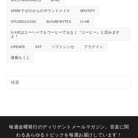
SPIREでゼロからのサウンドメイク
SPOTIFY
STUDIOLOGIC
SUGAR BYTES
U-HE
U-HEはユーヘーでもウーヒーでもなく『ユーヒー』と読みます
よ！
UPDATE
VST
ソフトシンセ
プラグイン
連載もくじ
毎週金曜発行のディリゲントメールマガジン。音楽に関
わるあらゆるトピックを毎週お届けしています！