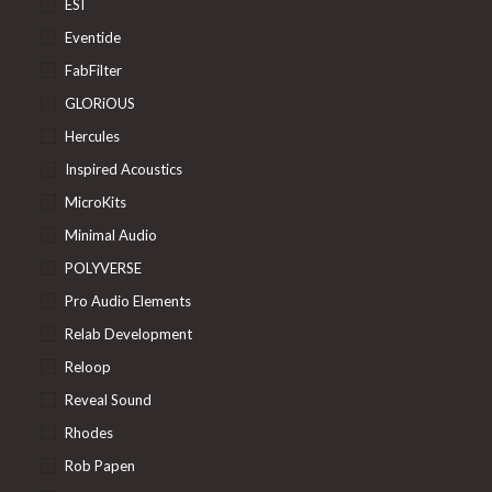
ESI
Eventide
FabFilter
GLORiOUS
Hercules
Inspired Acoustics
MicroKits
Minimal Audio
POLYVERSE
Pro Audio Elements
Relab Development
Reloop
Reveal Sound
Rhodes
Rob Papen