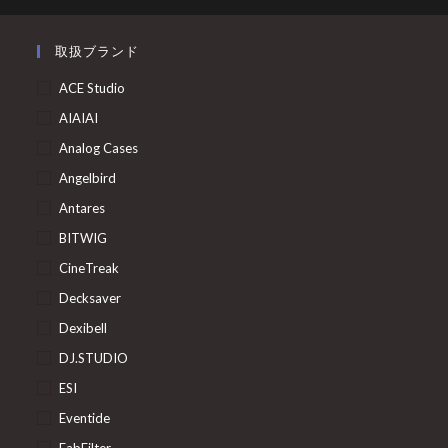
取扱ブランド
ACE Studio
AIAIAI
Analog Cases
Angelbird
Antares
BITWIG
CineTreak
Decksaver
Dexibell
DJ.STUDIO
ESI
Eventide