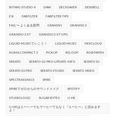
BITWIG STUDIO 4
DAW
DECKSAVER
DEXIBELL
ESI
FABFILTER
FABFILTER TIPS
FAQ 〜 よくある質問
GRANDVJ
GRANDVJ 2
GRANDVJ 2 XT
GRANDVJ 2 XT UPG
LIQUID-MUSICでいこう！
LIQUID MUSIC
MIXCLOUD
NUMA COMPACT 2
PICKUP
RELOOP
ROB PAPEN
SERATO
SERATO-DJ-PRO-UPDATE-INFO
SERATO DJ
SERATO DJ PRO
SERATO STUDIO
SERATO VIDEO
SPECTRASONICS
SPIRE
SPIREでゼロからのサウンドメイク
SPOTIFY
STUDIOLOGIC
SUGAR BYTES
U-HE
U-HEはユーヘーでもウーヒーでもなく『ユーヒー』と読みます
よ！