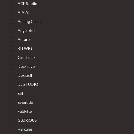
ACE Studio
AIAIAI
Analog Cases
Angelbird
Antares
BITWIG
CineTreak
Decksaver
Dexibell
DJ.STUDIO
ESI
Eventide
FabFilter
GLORiOUS
Hercules