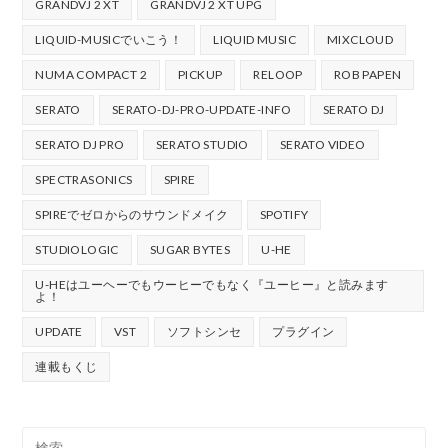
GRANDVJ 2 XT
GRANDVJ 2 XT UPG
LIQUID-MUSICでいこう！
LIQUID MUSIC
MIXCLOUD
NUMA COMPACT 2
PICKUP
RELOOP
ROB PAPEN
SERATO
SERATO-DJ-PRO-UPDATE-INFO
SERATO DJ
SERATO DJ PRO
SERATO STUDIO
SERATO VIDEO
SPECTRASONICS
SPIRE
SPIREでゼロからのサウンドメイク
SPOTIFY
STUDIOLOGIC
SUGAR BYTES
U-HE
U-HEはユーヘーでもウーヒーでもなく『ユーヒー』と読みます
よ！
UPDATE
VST
ソフトシンセ
プラグイン
連載もくじ