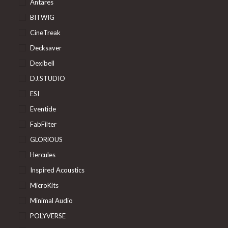
Antares
BITWIG
CineTreak
Decksaver
Dexibell
DJ.STUDIO
ESI
Eventide
FabFilter
GLORiOUS
Hercules
Inspired Acoustics
MicroKits
Minimal Audio
POLYVERSE