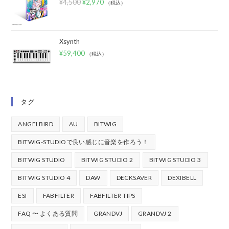
¥
4,500
¥
2,970
（税込）
Xsynth
¥
59,400
（税込）
タグ
ANGELBIRD
AU
BITWIG
BITWIG-STUDIOで良い感じに音楽を作ろう！
BITWIG STUDIO
BITWIG STUDIO 2
BITWIG STUDIO 3
BITWIG STUDIO 4
DAW
DECKSAVER
DEXIBELL
ESI
FABFILTER
FABFILTER TIPS
FAQ 〜 よくある質問
GRANDVJ
GRANDVJ 2