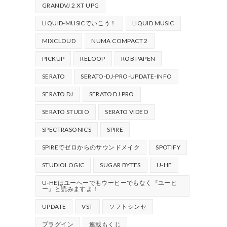
GRANDVJ 2 XT UPG
LIQUID-MUSICでいこう！
LIQUID MUSIC
MIXCLOUD
NUMA COMPACT 2
PICKUP
RELOOP
ROB PAPEN
SERATO
SERATO-DJ-PRO-UPDATE-INFO
SERATO DJ
SERATO DJ PRO
SERATO STUDIO
SERATO VIDEO
SPECTRASONICS
SPIRE
SPIREでゼロからのサウンドメイク
SPOTIFY
STUDIOLOGIC
SUGAR BYTES
U-HE
U-HEはユーヘーでもウーヒーでもなく『ユーヒ
ー』と読みますよ！
UPDATE
VST
ソフトシンセ
プラグイン
連載もくじ