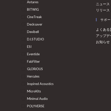
Antares
ニュース
BITWIG
リリース
CineTreak
サポー
Decksaver
よくある
Dexibell
アップデ
DJ.STUDIO
お知らせ
ESI
Eventide
FabFilter
GLORiOUS
Hercules
Inspired Acoustics
MicroKits
Minimal Audio
POLYVERSE