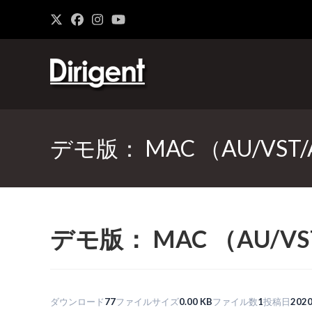
デモ版： MAC （AU/VST/A
デモ版： MAC （AU/VST
ダウンロード
77
ファイルサイズ
0.00 KB
ファイル数
1
投稿日
202