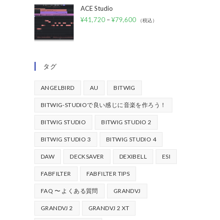
ACE Studio
¥
41,720
–
¥
79,600
（税込）
タグ
ANGELBIRD
AU
BITWIG
BITWIG-STUDIOで良い感じに音楽を作ろう！
BITWIG STUDIO
BITWIG STUDIO 2
BITWIG STUDIO 3
BITWIG STUDIO 4
DAW
DECKSAVER
DEXIBELL
ESI
FABFILTER
FABFILTER TIPS
FAQ 〜 よくある質問
GRANDVJ
GRANDVJ 2
GRANDVJ 2 XT