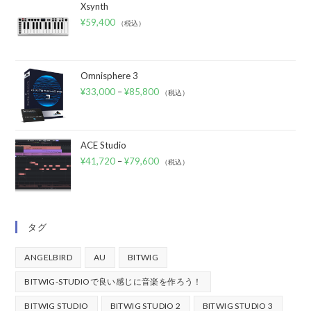
Xsynth
¥
59,400
（税込）
Omnisphere 3
¥
33,000
–
¥
85,800
（税込）
ACE Studio
¥
41,720
–
¥
79,600
（税込）
タグ
ANGELBIRD
AU
BITWIG
BITWIG-STUDIOで良い感じに音楽を作ろう！
BITWIG STUDIO
BITWIG STUDIO 2
BITWIG STUDIO 3