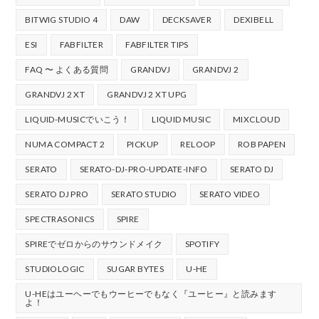
BITWIG STUDIO 4
DAW
DECKSAVER
DEXIBELL
ESI
FABFILTER
FABFILTER TIPS
FAQ 〜 よくある質問
GRANDVJ
GRANDVJ 2
GRANDVJ 2 XT
GRANDVJ 2 XT UPG
LIQUID-MUSICでいこう！
LIQUID MUSIC
MIXCLOUD
NUMA COMPACT 2
PICKUP
RELOOP
ROB PAPEN
SERATO
SERATO-DJ-PRO-UPDATE-INFO
SERATO DJ
SERATO DJ PRO
SERATO STUDIO
SERATO VIDEO
SPECTRASONICS
SPIRE
SPIREでゼロからのサウンドメイク
SPOTIFY
STUDIOLOGIC
SUGAR BYTES
U-HE
U-HEはユーヘーでもウーヒーでもなく『ユーヒー』と読みます
よ！