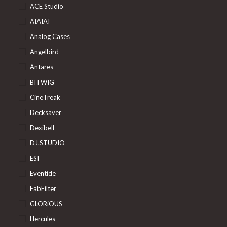
ACE Studio
AIAIAI
Analog Cases
Angelbird
Antares
BITWIG
CineTreak
Decksaver
Dexibell
DJ.STUDIO
ESI
Eventide
FabFilter
GLORiOUS
Hercules