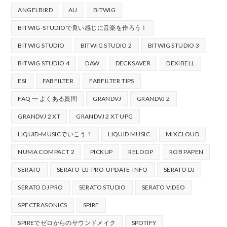
ANGELBIRD
AU
BITWIG
BITWIG-STUDIOで良い感じに音楽を作ろう！
BITWIG STUDIO
BITWIG STUDIO 2
BITWIG STUDIO 3
BITWIG STUDIO 4
DAW
DECKSAVER
DEXIBELL
ESI
FABFILTER
FABFILTER TIPS
FAQ 〜 よくある質問
GRANDVJ
GRANDVJ 2
GRANDVJ 2 XT
GRANDVJ 2 XT UPG
LIQUID-MUSICでいこう！
LIQUID MUSIC
MIXCLOUD
NUMA COMPACT 2
PICKUP
RELOOP
ROB PAPEN
SERATO
SERATO-DJ-PRO-UPDATE-INFO
SERATO DJ
SERATO DJ PRO
SERATO STUDIO
SERATO VIDEO
SPECTRASONICS
SPIRE
SPIREでゼロからのサウンドメイク
SPOTIFY