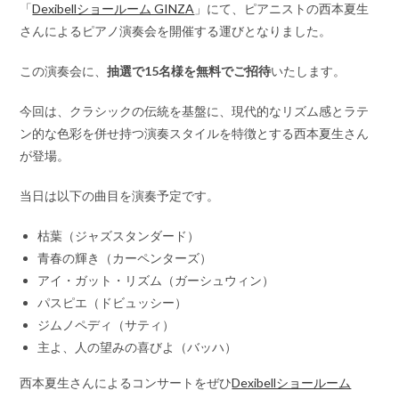
「
Dexibellショールーム GINZA
」にて、ピアニストの西本夏生
さんによるピアノ演奏会を開催する運びとなりました。
この演奏会に、
抽選で15名様を無料でご招待
いたします。
今回は、クラシックの伝統を基盤に、現代的なリズム感とラテ
ン的な色彩を併せ持つ演奏スタイルを特徴とする西本夏生さん
が登場。
当日は以下の曲目を演奏予定です。
枯葉（ジャズスタンダード）
青春の輝き（カーペンターズ）
アイ・ガット・リズム（ガーシュウィン）
パスピエ（ドビュッシー）
ジムノペディ（サティ）
主よ、人の望みの喜びよ（バッハ）
西本夏生さんによるコンサートをぜひ
Dexibellショールーム