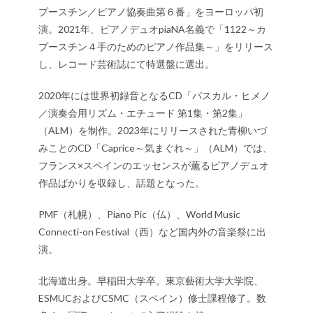
プースチン／ピアノ協奏曲第６番」をヨーロッパ初
演。2021年、ピアノデュオpiaNA名義で「1122～カ
プースチン４手のためのピアノ作品集～」をリリース
し、レコード芸術誌にて特選盤に選出。
2020年には世界初録音となるCD「パスカル・ヒメノ
／演奏会用リズム・エチュード 第1集・第2集」
（ALM）を制作。2023年にリリースされた青柳いづ
みことのCD「Caprice～気まぐれ～」（ALM）では、
フランス×スペインのエッセンスが薫るピアノデュオ
作品ばかりを収録し、話題となった。
PMF（札幌）、Piano Pic（仏）、World Music
Connecti-on Festival（西）など国内外の音楽祭に出
演。
北海道出身。早稲田大学卒。東京藝術大学大学院、
ESMUCおよびCSMC（スペイン）修士課程修了。数