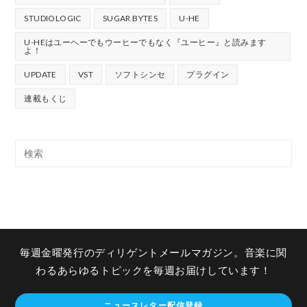
STUDIOLOGIC
SUGAR BYTES
U-HE
U-HEはユーヘーでもウーヒーでもなく『ユーヒー』と読みます
よ！
UPDATE
VST
ソフトシンセ
プラグイン
連載もくじ
毎週金曜発行のディリゲントメールマガジン。音楽に関
わるあらゆるトピックを毎週お届けしています！
ニュースレター配信登録