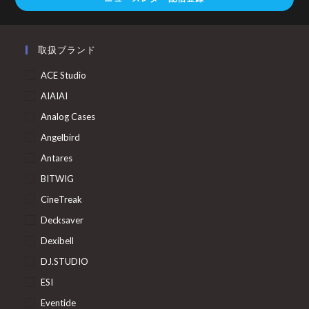
取扱ブランド
ACE Studio
AIAIAI
Analog Cases
Angelbird
Antares
BITWIG
CineTreak
Decksaver
Dexibell
DJ.STUDIO
ESI
Eventide