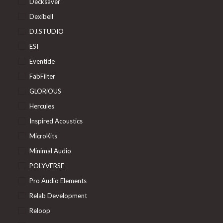
Decksaver
Dexibell
DJ.STUDIO
ESI
Eventide
FabFilter
GLORiOUS
Hercules
Inspired Acoustics
MicroKits
Minimal Audio
POLYVERSE
Pro Audio Elements
Relab Development
Reloop