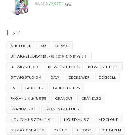
¥
4,500
¥
2,970
（税込）
タグ
ANGELBIRD
AU
BITWIG
BITWIG-STUDIOで良い感じに音楽を作ろう！
BITWIG STUDIO
BITWIG STUDIO 2
BITWIG STUDIO 3
BITWIG STUDIO 4
DAW
DECKSAVER
DEXIBELL
ESI
FABFILTER
FABFILTER TIPS
FAQ 〜 よくある質問
GRANDVJ
GRANDVJ 2
GRANDVJ 2 XT
GRANDVJ 2 XT UPG
LIQUID-MUSICでいこう！
LIQUID MUSIC
MIXCLOUD
NUMA COMPACT 2
PICKUP
RELOOP
ROB PAPEN