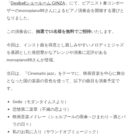
「
Dexibellショールーム GINZA
」にて、ピアニスト兼コンポー
ザーのmonopiano88さんによるピアノ演奏会を開催する運びと
なりました。
この演奏会に、
抽選で15名様を無料でご招待
いたします。
今回は、インスト曲を得意とし親しみやすいメロディとジャズ
を基調とした発想豊かなアレンジや演奏に定評がある
monopiano88さんが登場。
当日は、『Cinematic jazz』をテーマに、映画音楽を中心に舞台
となった国の楽器の音色を使って、以下の曲目を演奏予定で
す。
Smile（モダンタイムスより）
悲愴第二楽章（不滅の恋より）
映画音楽メドレー（シェルブールの雨傘～ひまわり～酒とバ
ラの日々）
私のお気に入り（サウンドオブミュージック）