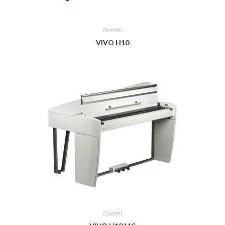
Dexibell
VIVO H10
Dexibell