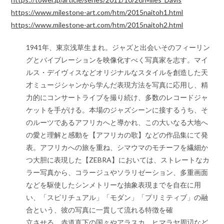
https://www.milestone-art.com/htm/2015naitoh1.html
https://www.milestone-art.com/htm/2015naitoh2.html
1941年、東京浅草生まれ。ジャズと出会いそのフィーリン
グとバイブレーションを映像化すべく写真家を志す。マイ
ルス・デイヴィスなどオリジナルなスタイルを創造した天
才ミュージシャンから学んだ表現方法を写真に応用し、精
力的にコンサートライブを撮り続け、多数のレコードジャ
ケットを手がける。本場のジャズシーンに接するうち、そ
のルーツであるアフリカへと導かれ、この大いなる大地へ
の愛と理解と感動を【アフリカの歌】などの作品集にて発
表。アフリカへの旅を重ね、シマウマのモチーフを繊細か
つ大胆に表現した【ZEBRA】においては、ストレートなカ
ラー写真から、コラージュやソラリゼーション、多重画面
などを駆使したシンメトリーな抽象表現までを自在に用
い、「スピリチュアル」「モダン」「プリミティブ」の融
合という、彼の写真に一貫して流れる特徴を確
立させる。赤道直下の国々やアラスカ、ヒマラヤ周辺など