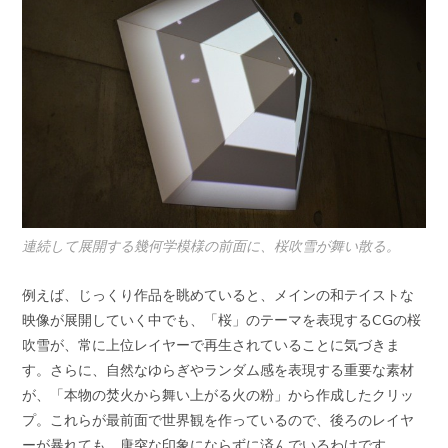
連続して展開する幾何学模様の前面に、桜吹雪が舞い散る。
例えば、じっくり作品を眺めていると、メインの和テイストな
映像が展開していく中でも、「桜」のテーマを表現するCGの桜
吹雪が、常に上位レイヤーで再生されていることに気づきま
す。さらに、自然なゆらぎやランダム感を表現する重要な素材
が、「本物の焚火から舞い上がる火の粉」から作成したクリッ
プ。これらが最前面で世界観を作っているので、後ろのレイヤ
ーが暴れても、唐突な印象にならずに済んでいるわけです。