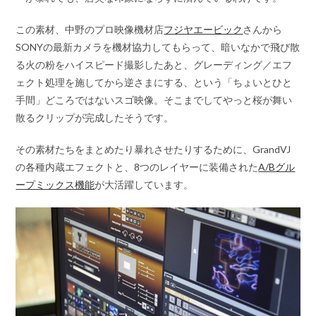
この素材、中野のプロ映像機材店
フジヤエービック
さんから
SONYの最新カメラを機材協力してもらって、暗いなかで飛び散
る火の粉をハイスピード撮影したあと、グレーディング／エフ
ェクト処理を施してから逆さまにする、という「ちょいとひと
手間」どころではないスゴ映像。そこまでしてやっと桜が舞い
散るクリップが完成したそうです。
その素材たちをまとめたり暴れさせたりするために、GrandVJ
の各種内蔵エフェクトと、8つのレイヤーに装備された
A/Bグル
ープミックス機能
が大活躍しています。