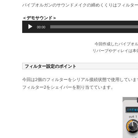
パイプオルガンのサウンドメイクの締めくくりはフィルタ
＜デモサウンド＞
音
00:00
声
プ
今回作成したパイプオ
レ
リバーブやディレイは本
ー
ヤ
フィルター設定のポイント
ー
今回は2個のフィルターをシリアル接続状態で使用していま
フィルター2をシェイパーを割り当てています。