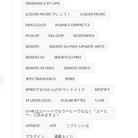
GRANDVJ 2 XT UPG
LIQUID-MUSICでいこう！
LIQUID MUSIC
MIXCLOUD
NUMA COMPACT 2
PICKUP
RELOOP
ROB PAPEN
SERATO
SERATO-DJ-PRO-UPDATE-INFO
SERATO DJ
SERATO DJ PRO
イ
SERATO STUDIO
SERATO VIDEO
SPECTRASONICS
SPIRE
SPIREでゼロからのサウンドメイク
SPOTIFY
す
STUDIOLOGIC
SUGAR BYTES
U-HE
U-HEはユーヘーでもウーヒーでもなく『ユーヒ
ー』と読みますよ！
UPDATE
VST
ソフトシンセ
プラグイン
連載もくじ