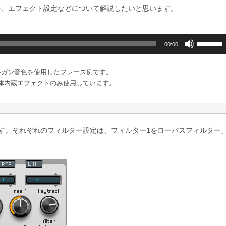
ー、エフェクト設定などについて解説したいと思います。
ボ
00:00
リ
ュ
ルガン音色を使用したフレーズ例です。
ー
体内蔵エフェクトのみ使用しています。
ム
調
節
に
す。それぞれのフィルター設定は、フィルター1をローパスフィルター
は
上
下
矢
印
キ
ー