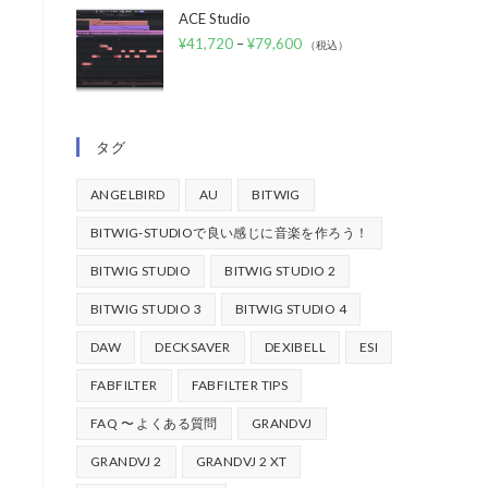
ACE Studio
¥
41,720
–
¥
79,600
（税込）
タグ
ANGELBIRD
AU
BITWIG
BITWIG-STUDIOで良い感じに音楽を作ろう！
BITWIG STUDIO
BITWIG STUDIO 2
BITWIG STUDIO 3
BITWIG STUDIO 4
DAW
DECKSAVER
DEXIBELL
ESI
FABFILTER
FABFILTER TIPS
FAQ 〜 よくある質問
GRANDVJ
GRANDVJ 2
GRANDVJ 2 XT