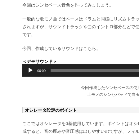
今回はシンセベース音色を作ってみましょう。
一般的な歌モノ曲ではベースはドラムと同様にリズムトラ
されますが、サウンドトラックや曲のイントロ部分などで
です。
今回、作成しているサウンドはこちら。
＜デモサウンド＞
音
00:00
声
プ
今回作成したシンセベースの使
レ
上モノのシンセパッドで白
ー
ヤ
オシレータ設定のポイント
ー
ここではオシレータを3基使用しています。ポイントはオシ
成すると、音の厚みや音圧感は出しやすいのですが、フィ