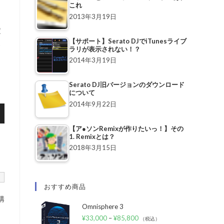
これ
2013年3月19日
定
【サポート】Serato DJでiTunesライブ
ス
ラリが表示されない！？
2014年3月19日
Serato DJ旧バージョンのダウンロード
について
2014年9月22日
【ア●ソンRemixが作りたいっ！】その
1. Remixとは？
2018年3月15日
おすすめ商品
構
Omnisphere 3
¥
33,000
–
¥
85,800
（税込）