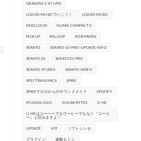
GRANDVJ 2 XT UPG
LIQUID-MUSICでいこう！
LIQUID MUSIC
MIXCLOUD
NUMA COMPACT 2
PICKUP
RELOOP
ROB PAPEN
SERATO
SERATO-DJ-PRO-UPDATE-INFO
SERATO DJ
SERATO DJ PRO
SERATO STUDIO
SERATO VIDEO
SPECTRASONICS
SPIRE
セ
SPIREでゼロからのサウンドメイク
SPOTIFY
STUDIOLOGIC
SUGAR BYTES
U-HE
U-HEはユーヘーでもウーヒーでもなく『ユーヒ
ー』と読みますよ！
UPDATE
VST
ソフトシンセ
プラグイン
連載もくじ