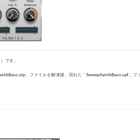
タ）です。
nthBass.zip
」ファイルを解凍後、現れた「
SweepSynthBass.spf
」フ