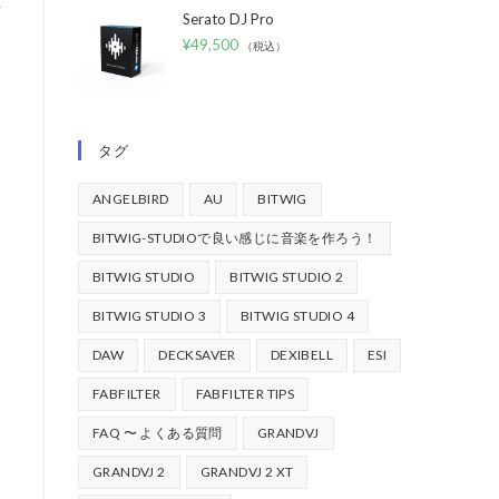
を
Serato DJ Pro
¥
49,500
（税込）
タグ
ANGELBIRD
AU
BITWIG
BITWIG-STUDIOで良い感じに音楽を作ろう！
BITWIG STUDIO
BITWIG STUDIO 2
BITWIG STUDIO 3
BITWIG STUDIO 4
DAW
DECKSAVER
DEXIBELL
ESI
FABFILTER
FABFILTER TIPS
FAQ 〜 よくある質問
GRANDVJ
GRANDVJ 2
GRANDVJ 2 XT