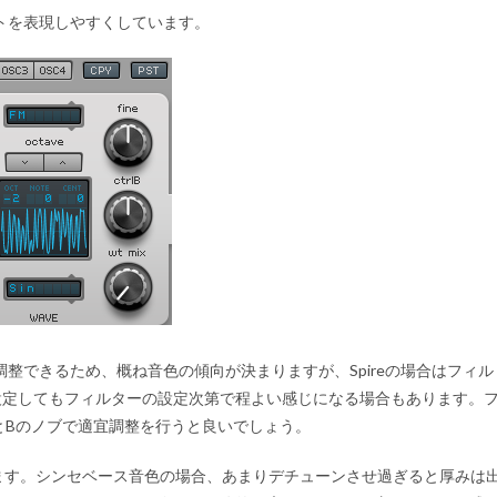
トを表現しやすくしています。
下
矢
印
キ
ー
を
使
っ
て
く
だ
さ
い。
整できるため、概ね音色の傾向が決まりますが、Spireの場合はフィル
設定してもフィルターの設定次第で程よい感じになる場合もあります。
AとBのノブで適宜調整を行うと良いでしょう。
ます。シンセベース音色の場合、あまりデチューンさせ過ぎると厚みは