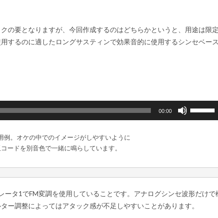
ックの要となりますが、今回作成するのはどちらかというと、用途は限
使用するのに適したロングサスティンで効果音的に使用するシンセベー
ボ
00:00
リ
ュ
用例。オケの中でのイメージがしやすいように
ー
玉コードを別音色で一緒に鳴らしています。
ム
調
節
に
レータ1でFM変調を使用していることです。アナログシンセ波形だけで
は
ルター調整によってはアタック感が不足しやすいことがあります。
上