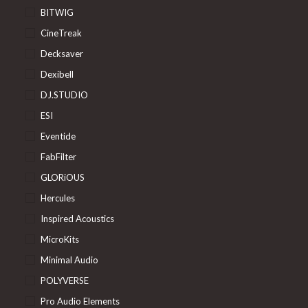
BITWIG
CineTreak
Decksaver
Dexibell
DJ.STUDIO
ESI
Eventide
FabFilter
GLORiOUS
Hercules
Inspired Acoustics
MicroKits
Minimal Audio
POLYVERSE
Pro Audio Elements