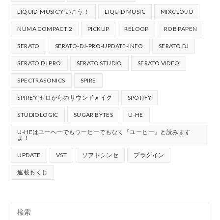
LIQUID-MUSICでいこう！
LIQUID MUSIC
MIXCLOUD
NUMA COMPACT 2
PICKUP
RELOOP
ROB PAPEN
SERATO
SERATO-DJ-PRO-UPDATE-INFO
SERATO DJ
SERATO DJ PRO
SERATO STUDIO
SERATO VIDEO
SPECTRASONICS
SPIRE
SPIREでゼロからのサウンドメイク
SPOTIFY
STUDIOLOGIC
SUGAR BYTES
U-HE
U-HEはユーヘーでもウーヒーでもなく『ユーヒー』と読みます
よ！
UPDATE
VST
ソフトシンセ
プラグイン
連載もくじ