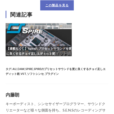
この製品を見る
関連記事
【連載もくじ】Spireのプリセットサウンドを更
に良くするチョイ足しエディット術
タグ
:
AU
,
DAW
,
SPIRE
,
SPIREのプリセットサウンドを更に良くするチョイ足しエ
ディット術
,
VST
,
ソフトシンセ
,
プラグイン
内藤朗
キーボーディスト、シンセサイザープログラマー、サウンドク
リエーターなど様々な側面を持ち、S.E.N.Sのレコーディングサ