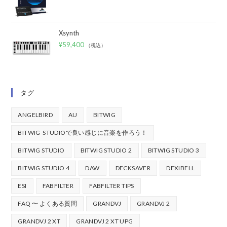
Xsynth
¥
59,400
（税込）
タグ
ANGELBIRD
AU
BITWIG
BITWIG-STUDIOで良い感じに音楽を作ろう！
BITWIG STUDIO
BITWIG STUDIO 2
BITWIG STUDIO 3
BITWIG STUDIO 4
DAW
DECKSAVER
DEXIBELL
ESI
FABFILTER
FABFILTER TIPS
FAQ 〜 よくある質問
GRANDVJ
GRANDVJ 2
GRANDVJ 2 XT
GRANDVJ 2 XT UPG