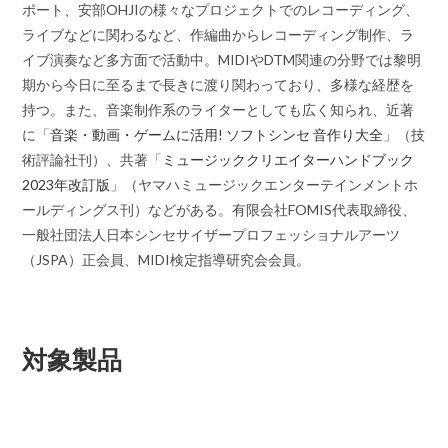
ポート、安部OHJIの様々なプロジェクトでのレコーディング、
ライブなどに関わるなど、作編曲からレコーディング制作、ラ
イブ演奏など多方面で活動中。MIDIやDTM関連の分野では黎明
期から今日に至るまで長きに渡り関わっており、多様な経歴を
持つ。また、音楽制作系のライターとしても広く知られ、近著
に「
音楽・動画・ゲームに活用! ソフトシンセ 音作り大全
」（技
術評論社刊）、共著「
ミュージッククリエイターハンドブック
2023年改訂版
」（ヤマハミュージックエンターテインメントホ
ールディングス刊）などがある。有限会社FOMIS代表取締役、
一般社団法人日本シンセサイザープロフェッショナルアーツ
（JSPA）正会員、MIDI検定指導研究会会員。
対象製品