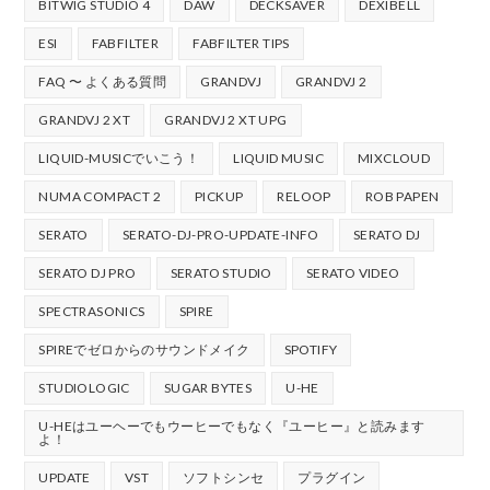
BITWIG STUDIO 4
DAW
DECKSAVER
DEXIBELL
ESI
FABFILTER
FABFILTER TIPS
FAQ 〜 よくある質問
GRANDVJ
GRANDVJ 2
GRANDVJ 2 XT
GRANDVJ 2 XT UPG
LIQUID-MUSICでいこう！
LIQUID MUSIC
MIXCLOUD
NUMA COMPACT 2
PICKUP
RELOOP
ROB PAPEN
SERATO
SERATO-DJ-PRO-UPDATE-INFO
SERATO DJ
SERATO DJ PRO
SERATO STUDIO
SERATO VIDEO
SPECTRASONICS
SPIRE
SPIREでゼロからのサウンドメイク
SPOTIFY
STUDIOLOGIC
SUGAR BYTES
U-HE
U-HEはユーヘーでもウーヒーでもなく『ユーヒー』と読みます
よ！
UPDATE
VST
ソフトシンセ
プラグイン