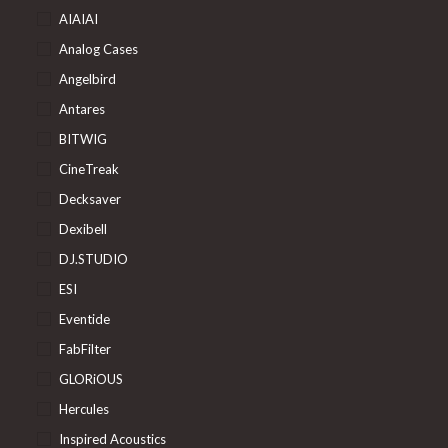
AIAIAI
Analog Cases
Angelbird
Antares
BITWIG
CineTreak
Decksaver
Dexibell
DJ.STUDIO
ESI
Eventide
FabFilter
GLORiOUS
Hercules
Inspired Acoustics