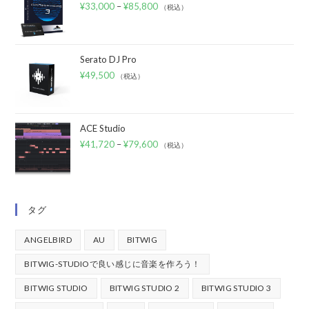
¥
33,000
–
¥
85,800
（税込）
Serato DJ Pro
¥
49,500
（税込）
ACE Studio
¥
41,720
–
¥
79,600
（税込）
タグ
ANGELBIRD
AU
BITWIG
BITWIG-STUDIOで良い感じに音楽を作ろう！
BITWIG STUDIO
BITWIG STUDIO 2
BITWIG STUDIO 3