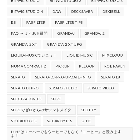
BITWIG STUDIO
BITWIG STUDIO 2
BITWIG STUDIO 3
BITWIG STUDIO 4
DAW
DECKSAVER
DEXIBELL
ESI
FABFILTER
FABFILTER TIPS
FAQ 〜 よくある質問
GRANDVJ
GRANDVJ 2
GRANDVJ 2 XT
GRANDVJ 2 XT UPG
LIQUID-MUSICでいこう！
LIQUID MUSIC
MIXCLOUD
NUMA COMPACT 2
PICKUP
RELOOP
ROB PAPEN
SERATO
SERATO-DJ-PRO-UPDATE-INFO
SERATO DJ
SERATO DJ PRO
SERATO STUDIO
SERATO VIDEO
SPECTRASONICS
SPIRE
SPIREでゼロからのサウンドメイク
SPOTIFY
STUDIOLOGIC
SUGAR BYTES
U-HE
U-HEはユーヘーでもウーヒーでもなく『ユーヒー』と読みます
よ！