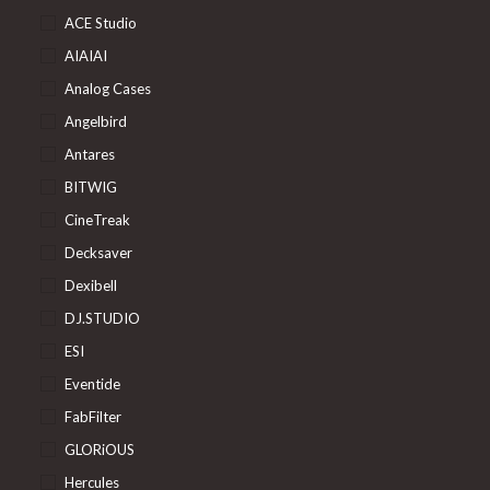
ACE Studio
AIAIAI
Analog Cases
Angelbird
Antares
BITWIG
CineTreak
Decksaver
Dexibell
DJ.STUDIO
ESI
Eventide
FabFilter
GLORiOUS
Hercules