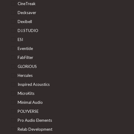
CineTreak
Decksaver
Dexibell
DJ.STUDIO
ESI
Eventide
FabFilter
GLORiOUS
Hercules
Inspired Acoustics
MicroKits
Minimal Audio
POLYVERSE
Pro Audio Elements
Relab Development