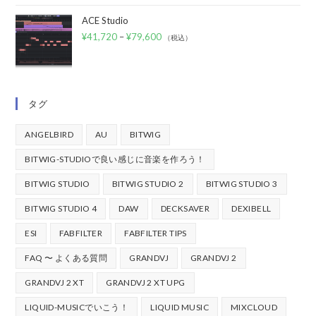
ACE Studio
¥
41,720
–
¥
79,600
（税込）
タグ
ANGELBIRD
AU
BITWIG
BITWIG-STUDIOで良い感じに音楽を作ろう！
BITWIG STUDIO
BITWIG STUDIO 2
BITWIG STUDIO 3
BITWIG STUDIO 4
DAW
DECKSAVER
DEXIBELL
ESI
FABFILTER
FABFILTER TIPS
FAQ 〜 よくある質問
GRANDVJ
GRANDVJ 2
GRANDVJ 2 XT
GRANDVJ 2 XT UPG
LIQUID-MUSICでいこう！
LIQUID MUSIC
MIXCLOUD