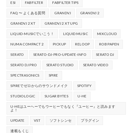
ESI
FABFILTER
FABFILTER TIPS
FAQ 〜 よくある質問
GRANDVJ
GRANDVJ 2
GRANDVJ 2 XT
GRANDVJ 2 XT UPG
LIQUID-MUSICでいこう！
LIQUID MUSIC
MIXCLOUD
NUMA COMPACT 2
PICKUP
RELOOP
ROB PAPEN
SERATO
SERATO-DJ-PRO-UPDATE-INFO
SERATO DJ
SERATO DJ PRO
SERATO STUDIO
SERATO VIDEO
SPECTRASONICS
SPIRE
SPIREでゼロからのサウンドメイク
SPOTIFY
STUDIOLOGIC
SUGAR BYTES
U-HE
U-HEはユーヘーでもウーヒーでもなく『ユーヒー』と読みます
よ！
UPDATE
VST
ソフトシンセ
プラグイン
連載もくじ