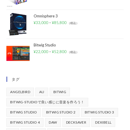
Omnisphere 3
¥
33,000
–
¥
85,800
（税込）
Bitwig Studio
¥
22,000
–
¥
52,800
（税込）
タグ
ANGELBIRD
AU
BITWIG
BITWIG-STUDIOで良い感じに音楽を作ろう！
BITWIG STUDIO
BITWIG STUDIO 2
BITWIG STUDIO 3
BITWIG STUDIO 4
DAW
DECKSAVER
DEXIBELL