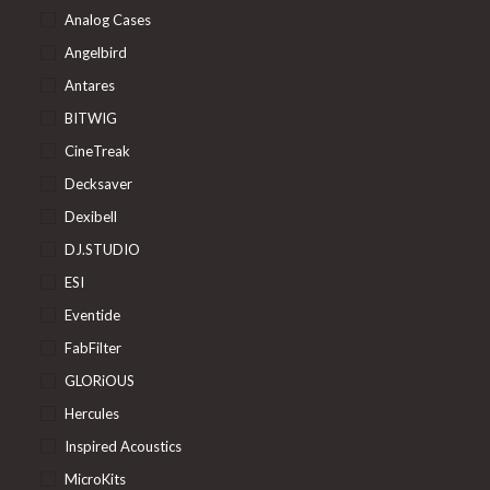
Analog Cases
Angelbird
Antares
BITWIG
CineTreak
Decksaver
Dexibell
DJ.STUDIO
ESI
Eventide
FabFilter
GLORiOUS
Hercules
Inspired Acoustics
MicroKits