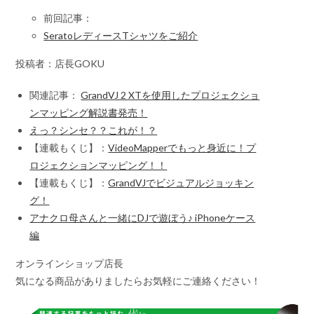
前回記事：
SeratoレディースTシャツをご紹介
投稿者：店長GOKU
関連記事：
GrandVJ 2 XTを使用したプロジェクショ
ンマッピング解説書発売！
えっ？シンセ？？これが！？
【連載もくじ】：
VideoMapperでもっと身近に！プ
ロジェクションマッピング！！
【連載もくじ】：
GrandVJでビジュアルジョッキン
グ！
アナクロ母さんと一緒にDJで遊ぼう♪ iPhoneケース
編
オンラインショップ店長
気になる商品がありましたらお気軽にご連絡ください！