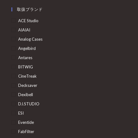
取扱ブランド
ACE Studio
AIAIAI
Analog Cases
Angelbird
Antares
BITWIG
CineTreak
Decksaver
Dexibell
DJ.STUDIO
ESI
Eventide
FabFilter