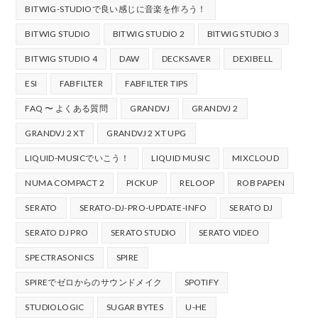
BITWIG-STUDIOで良い感じに音楽を作ろう！
BITWIG STUDIO
BITWIG STUDIO 2
BITWIG STUDIO 3
BITWIG STUDIO 4
DAW
DECKSAVER
DEXIBELL
ESI
FABFILTER
FABFILTER TIPS
FAQ 〜 よくある質問
GRANDVJ
GRANDVJ 2
GRANDVJ 2 XT
GRANDVJ 2 XT UPG
LIQUID-MUSICでいこう！
LIQUID MUSIC
MIXCLOUD
NUMA COMPACT 2
PICKUP
RELOOP
ROB PAPEN
SERATO
SERATO-DJ-PRO-UPDATE-INFO
SERATO DJ
SERATO DJ PRO
SERATO STUDIO
SERATO VIDEO
SPECTRASONICS
SPIRE
SPIREでゼロからのサウンドメイク
SPOTIFY
STUDIOLOGIC
SUGAR BYTES
U-HE