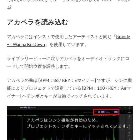
成
アカペラを読み込む
アカペラにはインストで使用したアーティストと同じ「
Brandy
– I Wanna Be Down
」を使用しています。
ライブラリービューに戻りアカペラをオーディオトラックにロ
ードして開始位置を調整します。
アカペラの曲は [BPM：86 / KEY：Eマイナー] ですが、シンク機
能によりプロジェクトで設定している [BPM：100 / KEY：A#マ
イナー] へテンポとキーが自動でマッチされています。