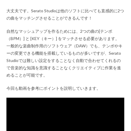
大丈夫です。Serato Studioは他のソフトに比べても直感的に2つ
の曲をマッチングさせることができるんです！
自然なマッシュアップを作るためには、2つの曲の[テンポ
（BPM）] と [KEY（キー）] をマッチさせる必要があります。
一般的な楽曲制作用のソフトウェア（DAW）でも、テンポやキ
ーの変更できる機能を搭載しているものが多いですが、Serato
Studioでは難しい設定をすることなく自動で合わせてくれるの
で音楽的な知識を意識することなくクリエイティブに作業を進
めることが可能です。
今回も動画を参考にポイントを説明していきます。