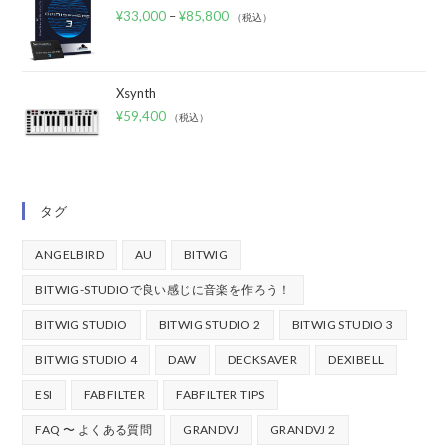
¥
33,000
–
¥
85,800
（税込）
Xsynth
¥
59,400
（税込）
タグ
ANGELBIRD
AU
BITWIG
BITWIG-STUDIOで良い感じに音楽を作ろう！
BITWIG STUDIO
BITWIG STUDIO 2
BITWIG STUDIO 3
BITWIG STUDIO 4
DAW
DECKSAVER
DEXIBELL
ESI
FABFILTER
FABFILTER TIPS
FAQ 〜 よくある質問
GRANDVJ
GRANDVJ 2