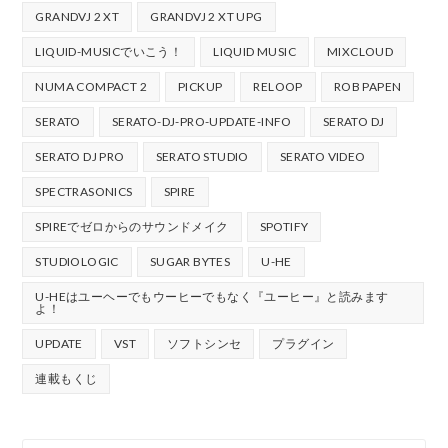
GRANDVJ 2 XT
GRANDVJ 2 XT UPG
LIQUID-MUSICでいこう！
LIQUID MUSIC
MIXCLOUD
NUMA COMPACT 2
PICKUP
RELOOP
ROB PAPEN
SERATO
SERATO-DJ-PRO-UPDATE-INFO
SERATO DJ
SERATO DJ PRO
SERATO STUDIO
SERATO VIDEO
SPECTRASONICS
SPIRE
SPIREでゼロからのサウンドメイク
SPOTIFY
STUDIOLOGIC
SUGAR BYTES
U-HE
U-HEはユーヘーでもウーヒーでもなく『ユーヒー』と読みます
よ！
UPDATE
VST
ソフトシンセ
プラグイン
連載もくじ