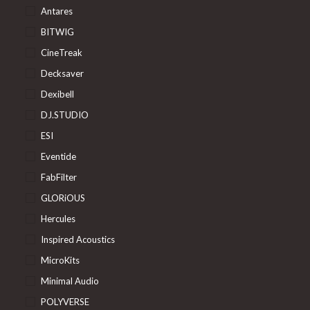
Antares
BITWIG
CineTreak
Decksaver
Dexibell
DJ.STUDIO
ESI
Eventide
FabFilter
GLORiOUS
Hercules
Inspired Acoustics
MicroKits
Minimal Audio
POLYVERSE