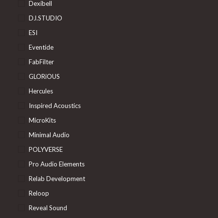
Dexibell
DJ.STUDIO
ESI
Eventide
FabFilter
GLORiOUS
Hercules
Inspired Acoustics
MicroKits
Minimal Audio
POLYVERSE
Pro Audio Elements
Relab Development
Reloop
Reveal Sound