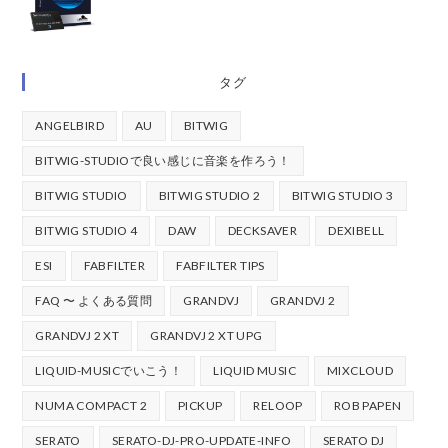
タグ
ANGELBIRD
AU
BITWIG
BITWIG-STUDIOで良い感じに音楽を作ろう！
BITWIG STUDIO
BITWIG STUDIO 2
BITWIG STUDIO 3
BITWIG STUDIO 4
DAW
DECKSAVER
DEXIBELL
ESI
FABFILTER
FABFILTER TIPS
FAQ 〜 よくある質問
GRANDVJ
GRANDVJ 2
GRANDVJ 2 XT
GRANDVJ 2 XT UPG
LIQUID-MUSICでいこう！
LIQUID MUSIC
MIXCLOUD
NUMA COMPACT 2
PICKUP
RELOOP
ROB PAPEN
SERATO
SERATO-DJ-PRO-UPDATE-INFO
SERATO DJ