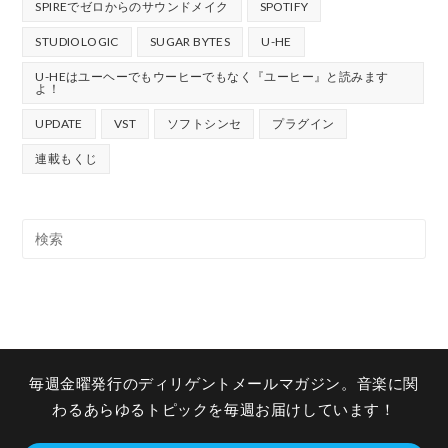
SPIREでゼロからのサウンドメイク
SPOTIFY
STUDIOLOGIC
SUGAR BYTES
U-HE
U-HEはユーヘーでもウーヒーでもなく『ユーヒー』と読みます
よ！
UPDATE
VST
ソフトシンセ
プラグイン
連載もくじ
毎週金曜発行のディリゲントメールマガジン。音楽に関
わるあらゆるトピックを毎週お届けしています！