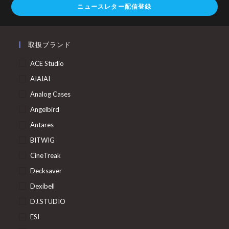
ニュースレター配信登録
取扱ブランド
ACE Studio
AIAIAI
Analog Cases
Angelbird
Antares
BITWIG
CineTreak
Decksaver
Dexibell
DJ.STUDIO
ESI