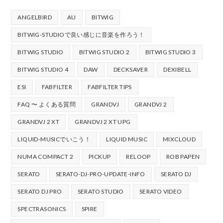
ANGELBIRD
AU
BITWIG
BITWIG-STUDIOで良い感じに音楽を作ろう！
BITWIG STUDIO
BITWIG STUDIO 2
BITWIG STUDIO 3
BITWIG STUDIO 4
DAW
DECKSAVER
DEXIBELL
ESI
FABFILTER
FABFILTER TIPS
FAQ 〜 よくある質問
GRANDVJ
GRANDVJ 2
GRANDVJ 2 XT
GRANDVJ 2 XT UPG
LIQUID-MUSICでいこう！
LIQUID MUSIC
MIXCLOUD
NUMA COMPACT 2
PICKUP
RELOOP
ROB PAPEN
SERATO
SERATO-DJ-PRO-UPDATE-INFO
SERATO DJ
SERATO DJ PRO
SERATO STUDIO
SERATO VIDEO
SPECTRASONICS
SPIRE