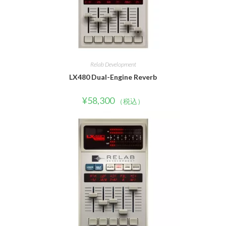
Relab Development
LX480 Dual-Engine Reverb
¥
58,300
（税込）