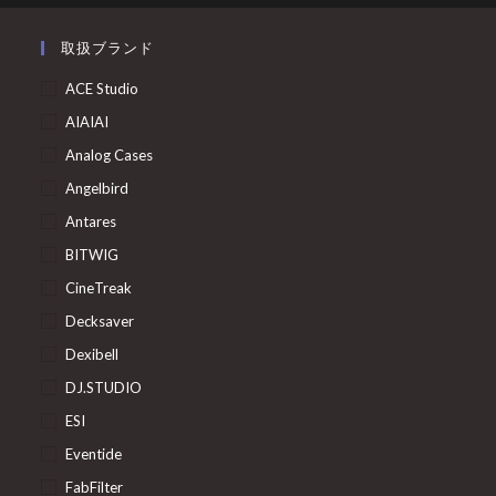
取扱ブランド
ACE Studio
AIAIAI
Analog Cases
Angelbird
Antares
BITWIG
CineTreak
Decksaver
Dexibell
DJ.STUDIO
ESI
Eventide
FabFilter