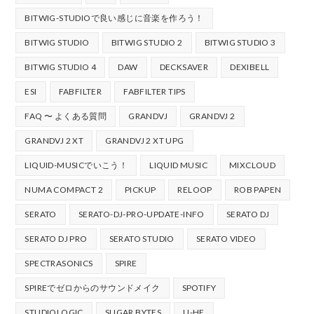
BITWIG-STUDIOで良い感じに音楽を作ろう！
BITWIG STUDIO
BITWIG STUDIO 2
BITWIG STUDIO 3
BITWIG STUDIO 4
DAW
DECKSAVER
DEXIBELL
ESI
FABFILTER
FABFILTER TIPS
FAQ 〜 よくある質問
GRANDVJ
GRANDVJ 2
GRANDVJ 2 XT
GRANDVJ 2 XT UPG
LIQUID-MUSICでいこう！
LIQUID MUSIC
MIXCLOUD
NUMA COMPACT 2
PICKUP
RELOOP
ROB PAPEN
SERATO
SERATO-DJ-PRO-UPDATE-INFO
SERATO DJ
SERATO DJ PRO
SERATO STUDIO
SERATO VIDEO
SPECTRASONICS
SPIRE
SPIREでゼロからのサウンドメイク
SPOTIFY
STUDIOLOGIC
SUGAR BYTES
U-HE