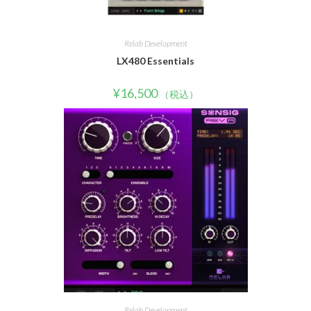
Relab Development
LX480 Essentials
¥
16,500
（税込）
Relab Development