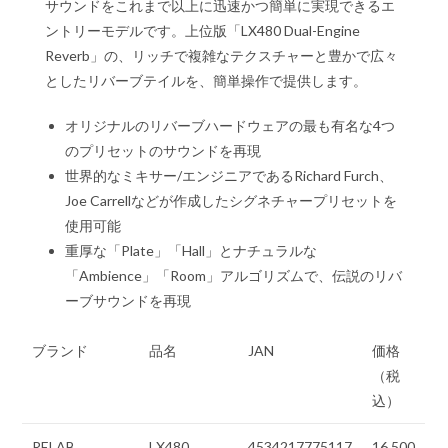
サウンドをこれまで以上に迅速かつ簡単に実現できるエ
ントリーモデルです。上位版「LX480 Dual-Engine
Reverb」の、リッチで複雑なテクスチャーと豊かで広々
としたリバーブテイルを、簡単操作で提供します。
オリジナルのリバーブハードウェアの最も有名な4つ
のプリセットのサウンドを再現
世界的なミキサー/エンジニアであるRichard Furch、
Joe Carrellなどが作成したシグネチャープリセットを
使用可能
重厚な「Plate」「Hall」とナチュラルな
「Ambience」「Room」アルゴリズムで、伝説のリバ
ーブサウンドを再現
ブランド
品名
JAN
価格
（税
込）
RELAB
LX480
4534217775117
16,500