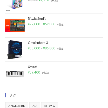
（税込）
Bitwig Studio
¥
22,000
–
¥
52,800
（税込）
Omnisphere 3
¥
33,000
–
¥
85,800
（税込）
Xsynth
¥
59,400
（税込）
タグ
ANGELBIRD
AU
BITWIG